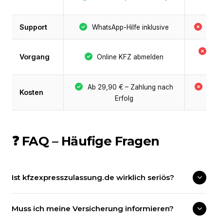
Support
WhatsApp-Hilfe inklusive
Nie
B
Vorgang
Online KFZ abmelden
P
Ab 29,90 € – Zahlung nach
Be
Kosten
Erfolg
+ 
❓ FAQ – Häufige Fragen
Ist kfzexpresszulassung.de wirklich seriös?
Muss ich meine Versicherung informieren?