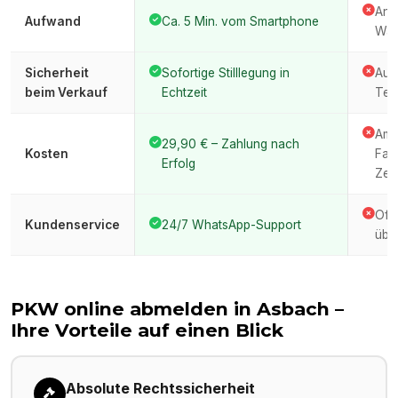
Anfa
Aufwand
Ca. 5 Min. vom Smartphone
War
Sicherheit
Sofortige Stilllegung in
Auto
beim Verkauf
Echtzeit
Ter
Amt
29,90 € – Zahlung nach
Kosten
Fah
Erfolg
Zeit
Oft
Kundenservice
24/7 WhatsApp-Support
über
PKW online abmelden in
Asbach
–
Ihre Vorteile auf einen Blick
Absolute Rechtssicherheit