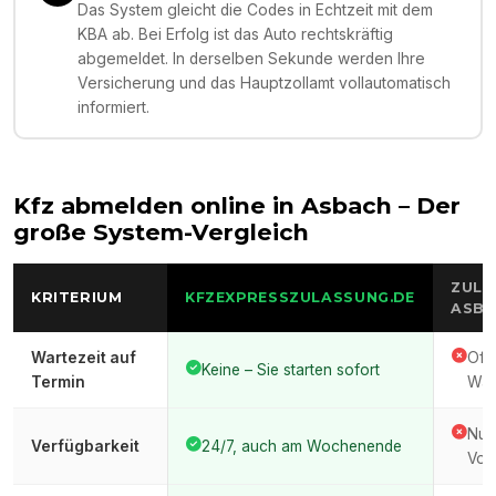
Das System gleicht die Codes in Echtzeit mit dem
KBA ab. Bei Erfolg ist das Auto rechtskräftig
abgemeldet. In derselben Sekunde werden Ihre
Versicherung und das Hauptzollamt vollautomatisch
informiert.
Kfz abmelden online in
Asbach
– Der
große System-Vergleich
ZULA
KRITERIUM
KFZEXPRESSZULASSUNG.DE
ASBA
Wartezeit auf
Oft
Keine – Sie starten sofort
Termin
War
Nur
Verfügbarkeit
24/7, auch am Wochenende
Vor