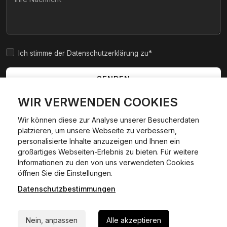
Ich stimme der Datenschutzerklärung zu*
SENDEN
WIR VERWENDEN COOKIES
Wir können diese zur Analyse unserer Besucherdaten
platzieren, um unsere Webseite zu verbessern,
|
|
|
|
Widerrufsbelehrung
AGB
Impressum
Datenschutzerklärung
personalisierte Inhalte anzuzeigen und Ihnen ein
Cookie Policy
großartiges Webseiten-Erlebnis zu bieten. Für weitere
Informationen zu den von uns verwendeten Cookies
24/7 Hilfe WhatsApp
öffnen Sie die Einstellungen.
©
2026
Kfzexpresszulassung L&D GmbH. Alle Rechte
vorbehalten.
Datenschutzbestimmungen
Jetzt starten
Wir sind ein privater, kommerzieller Dienstleister und keine
staatliche Behörde.
Nein, anpassen
Alle akzeptieren