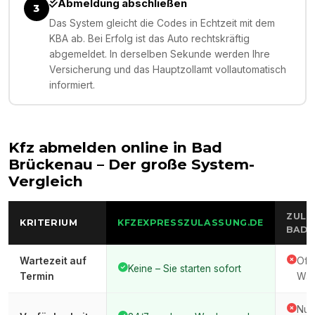
Abmeldung abschließen
3
Das System gleicht die Codes in Echtzeit mit dem
KBA ab. Bei Erfolg ist das Auto rechtskräftig
abgemeldet. In derselben Sekunde werden Ihre
Versicherung und das Hauptzollamt vollautomatisch
informiert.
Kfz abmelden online in
Bad
Brückenau
– Der große System-
Vergleich
ZULA
KRITERIUM
KFZEXPRESSZULASSUNG.DE
BAD 
Wartezeit auf
Oft
Keine – Sie starten sofort
Termin
War
Nur