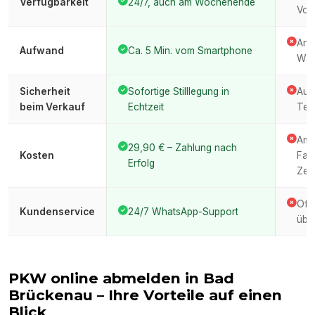
Verfügbarkeit
24/7, auch am Wochenende
Vor
Anfa
Aufwand
Ca. 5 Min. vom Smartphone
War
Sicherheit
Sofortige Stilllegung in
Auto
beim Verkauf
Echtzeit
Ter
Amt
29,90 € – Zahlung nach
Kosten
Fah
Erfolg
Zeit
Oft
Kundenservice
24/7 WhatsApp-Support
über
PKW online abmelden in
Bad
Brückenau
– Ihre Vorteile auf einen
Blick