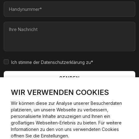
Ich stimme der Datenschutzerklärung zu*
SENDEN
WIR VERWENDEN COOKIES
Wir können diese zur Analyse unserer Besucherdaten
platzieren, um unsere Webseite zu verbessern,
|
|
|
|
Widerrufsbelehrung
AGB
Impressum
Datenschutzerklärung
personalisierte Inhalte anzuzeigen und Ihnen ein
Cookie Policy
großartiges Webseiten-Erlebnis zu bieten. Für weitere
Informationen zu den von uns verwendeten Cookies
24/7 Hilfe WhatsApp
öffnen Sie die Einstellungen.
©
2026
Kfzexpresszulassung L&D GmbH. Alle Rechte