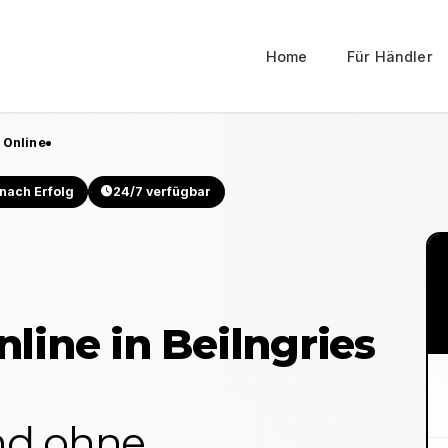
Home
Für Händler
 Online
nach Erfolg
24/7 verfügbar
nline in
Beilngries
und ohne