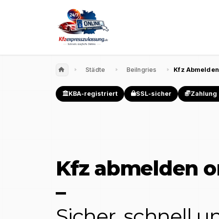
Städte
Beilngries
Kfz Abmelden
KBA-registriert
SSL-sicher
Zahlung 
Kfz abmelden o
–
Sicher, schnell 