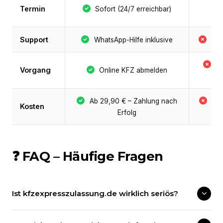
Termin
Sofort (24/7 erreichbar)
Support
WhatsApp-Hilfe inklusive
Nie
B
Vorgang
Online KFZ abmelden
P
Ab 29,90 € – Zahlung nach
Be
Kosten
Erfolg
+ 
❓ FAQ – Häufige Fragen
Ist kfzexpresszulassung.de wirklich seriös?