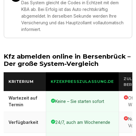
Das System gleicht die Codes in Echtzeit mit dem
KBA ab. Bei Erfolg ist das Auto rechtskräftig
abgemeldet. In derselben Sekunde werden Ihre
Versicherung und das Hauptzollamt vollautomatisch
informiert.
Kfz abmelden online in
Bersenbrück
–
Der große System-Vergleich
ZULA
KRITERIUM
KFZEXPRESSZULASSUNG.DE
BERS
Wartezeit auf
Oft
Keine – Sie starten sofort
Termin
War
Nur
Verfügbarkeit
24/7, auch am Wochenende
Vor