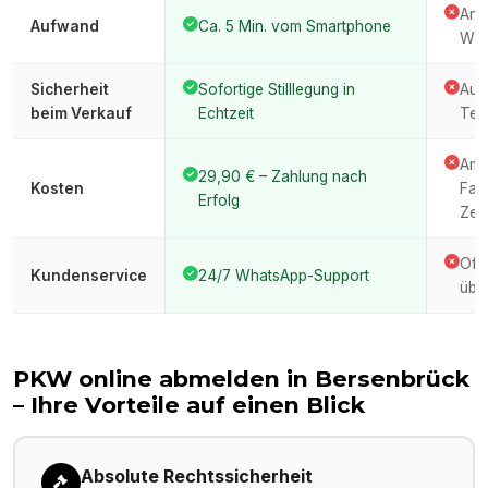
Anfa
Aufwand
Ca. 5 Min. vom Smartphone
War
Sicherheit
Sofortige Stilllegung in
Auto
beim Verkauf
Echtzeit
Ter
Amt
29,90 € – Zahlung nach
Kosten
Fah
Erfolg
Zeit
Oft
Kundenservice
24/7 WhatsApp-Support
über
PKW online abmelden in
Bersenbrück
– Ihre Vorteile auf einen Blick
Absolute Rechtssicherheit