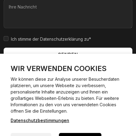
Ich stimme der Datenschutzerklärung zu*
SENDEN
WIR VERWENDEN COOKIES
Wir können diese zur Analyse unserer Besucherdaten
platzieren, um unsere Webseite zu verbessern,
|
|
|
|
Widerrufsbelehrung
AGB
Impressum
Datenschutzerklärung
personalisierte Inhalte anzuzeigen und Ihnen ein
Cookie Policy
großartiges Webseiten-Erlebnis zu bieten. Für weitere
Informationen zu den von uns verwendeten Cookies
24/7 Hilfe WhatsApp
öffnen Sie die Einstellungen.
©
2026
Kfzexpresszulassung L&D GmbH. Alle Rechte
vorbehalten.
Datenschutzbestimmungen
Jetzt starten
Wir sind ein privater, kommerzieller Dienstleister und keine
staatliche Behörde.