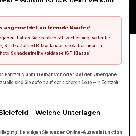
feld
– Warum ist das beim Verkauf
ls angemeldet an fremde Käufer!
eben, haften Sie rechtlich oft wochenlang weiter für
Strafzettel und Blitzer landen direkt bei Ihnen. Im
eitete
Schadenfreiheitsklasse (SF-Klasse)
.
das Fahrzeug
unmittelbar vor oder bei der Übergabe
tstelle sind Sie sofort auf der sicheren Seite – in Echtzeit,
Bielefeld
– Welche Unterlagen
lllegung) benötigen Sie
weder Online-Ausweisfunktion