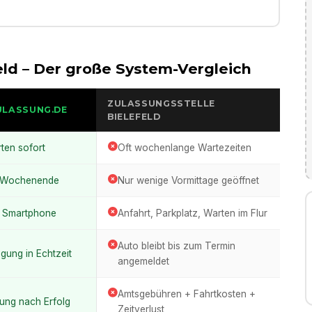
eld
– Der große System-Vergleich
ZULASSUNGSSTELLE
ULASSUNG.DE
BIELEFELD
rten sofort
Oft wochenlange Wartezeiten
m Wochenende
Nur wenige Vormittage geöffnet
m Smartphone
Anfahrt, Parkplatz, Warten im Flur
Auto bleibt bis zum Termin
legung in Echtzeit
angemeldet
Amtsgebühren + Fahrtkosten +
ung nach Erfolg
Zeitverlust