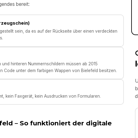
gendes bereit:
hrzeugschein)
stellt sein, da es auf der Rückseite über einen verdeckten
s.
en und hinteren Nummernschildern müssen ab 2015
n Code unter dem farbigen Wappen von Bielefeld besitzen.
U
b
d
t, kein Faxgerät, kein Ausdrucken von Formularen.
feld
– So funktioniert der digitale