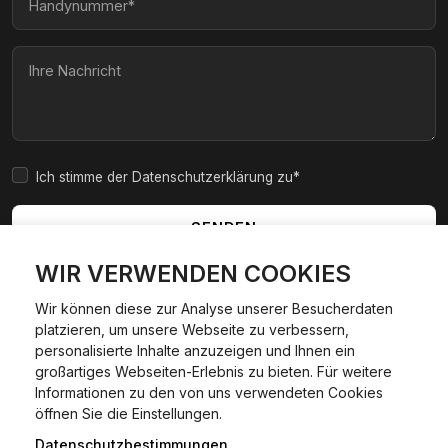
Ich stimme der Datenschutzerklärung zu*
SENDEN
WIR VERWENDEN COOKIES
Wir können diese zur Analyse unserer Besucherdaten
platzieren, um unsere Webseite zu verbessern,
|
|
|
|
Widerrufsbelehrung
AGB
Impressum
Datenschutzerklärung
personalisierte Inhalte anzuzeigen und Ihnen ein
Cookie Policy
großartiges Webseiten-Erlebnis zu bieten. Für weitere
Informationen zu den von uns verwendeten Cookies
24/7 Hilfe WhatsApp
öffnen Sie die Einstellungen.
©
2026
Kfzexpresszulassung L&D GmbH. Alle Rechte
vorbehalten.
Datenschutzbestimmungen
Jetzt starten