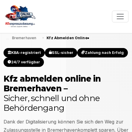
Bremerhaven
Kfz Abmelden Online
KBA-registriert
SSL-sicher
Zahlung nach Erfolg
24/7 verfügbar
Kfz abmelden online in
Bremerhaven
–
Sicher, schnell und ohne
Behördengang
Dank der Digitalisierung können Sie sich den Weg zur
Zulassungsstelle in
Bremerhaven
komplett sparen. Über