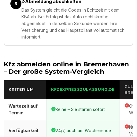
Abmeldung abschließen
3
Das System gleicht die Codes in Echtzeit mit dem
KBA ab. Bei Erfolg ist das Auto rechtskräftig
abgemeldet. In derselben Sekunde werden Ihre
Versicherung und das Hauptzollamt vollautomatisch
informiert.
Kfz abmelden online in
Bremerhaven
– Der große System-Vergleich
ZULA
KRITERIUM
KFZEXPRESSZULASSUNG.DE
BREM
Wartezeit auf
Oft
Keine – Sie starten sofort
Termin
War
Nur
Verfügbarkeit
24/7, auch am Wochenende
Vor