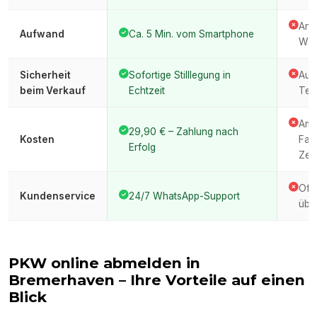
Anfa
Aufwand
Ca. 5 Min. vom Smartphone
War
Sicherheit
Sofortige Stilllegung in
Auto
beim Verkauf
Echtzeit
Ter
Amt
29,90 € – Zahlung nach
Kosten
Fah
Erfolg
Zeit
Oft
Kundenservice
24/7 WhatsApp-Support
über
PKW online abmelden in
Bremerhaven
– Ihre Vorteile auf einen
Blick