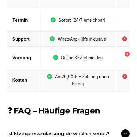
Termin
Sofort (24/7 erreichbar)
Support
WhatsApp-Hilfe inklusive
Nie
B
Vorgang
Online KFZ abmelden
P
Ab 29,90 € – Zahlung nach
Be
Kosten
Erfolg
+ 
❓ FAQ – Häufige Fragen
Ist kfzexpresszulassung.de wirklich seriös?