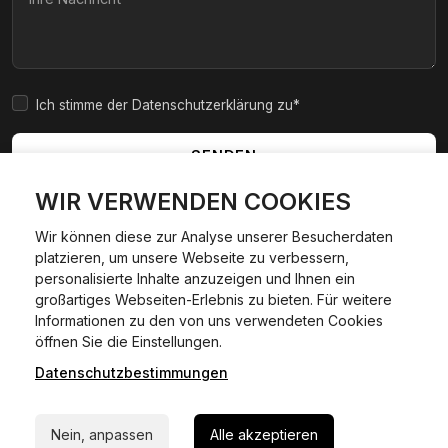
Ich stimme der Datenschutzerklärung zu*
SENDEN
WIR VERWENDEN COOKIES
Wir können diese zur Analyse unserer Besucherdaten
platzieren, um unsere Webseite zu verbessern,
|
|
|
|
Widerrufsbelehrung
AGB
Impressum
Datenschutzerklärung
personalisierte Inhalte anzuzeigen und Ihnen ein
Cookie Policy
großartiges Webseiten-Erlebnis zu bieten. Für weitere
Informationen zu den von uns verwendeten Cookies
24/7 Hilfe WhatsApp
öffnen Sie die Einstellungen.
©
2026
Kfzexpresszulassung L&D GmbH. Alle Rechte
vorbehalten.
Datenschutzbestimmungen
Jetzt starten
Wir sind ein privater, kommerzieller Dienstleister und keine
staatliche Behörde.
Nein, anpassen
Alle akzeptieren