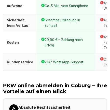
Anfa
Aufwand
Ca. 5 Min. vom Smartphone
War
Sicherheit
Sofortige Stilllegung in
Auto
beim Verkauf
Echtzeit
Ter
Amt
29,90 € – Zahlung nach
Kosten
Fah
Erfolg
Zeit
Oft
Kundenservice
24/7 WhatsApp-Support
über
PKW online abmelden in
Coburg
– Ihre
Vorteile auf einen Blick
Absolute Rechtssicherheit