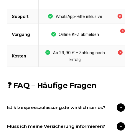
Support
WhatsApp-Hilfe inklusive
Nie
B
Vorgang
Online KFZ abmelden
P
Ab 29,90 € – Zahlung nach
Be
Kosten
Erfolg
+ 
❓ FAQ – Häufige Fragen
Ist kfzexpresszulassung.de wirklich seriös?
Muss ich meine Versicherung informieren?