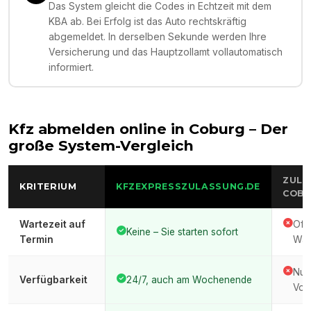
Das System gleicht die Codes in Echtzeit mit dem
KBA ab. Bei Erfolg ist das Auto rechtskräftig
abgemeldet. In derselben Sekunde werden Ihre
Versicherung und das Hauptzollamt vollautomatisch
informiert.
Kfz abmelden online in
Coburg
– Der
große System-Vergleich
ZULA
KRITERIUM
KFZEXPRESSZULASSUNG.DE
COB
Wartezeit auf
Oft
Keine – Sie starten sofort
Termin
War
Nur
Verfügbarkeit
24/7, auch am Wochenende
Vor