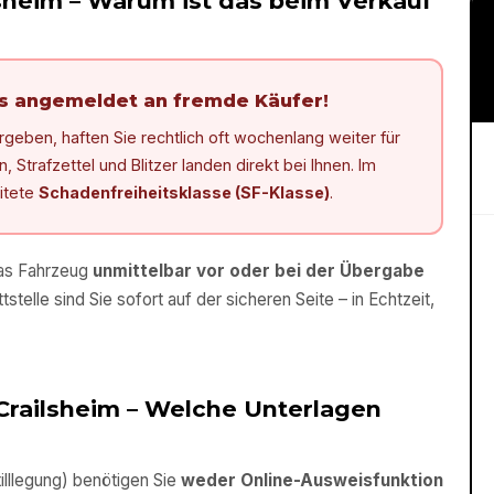
sheim
– Warum ist das beim Verkauf
ls angemeldet an fremde Käufer!
eben, haften Sie rechtlich oft wochenlang weiter für
Strafzettel und Blitzer landen direkt bei Ihnen. Im
eitete
Schadenfreiheitsklasse (SF-Klasse)
.
das Fahrzeug
unmittelbar vor oder bei der Übergabe
tstelle sind Sie sofort auf der sicheren Seite – in Echtzeit,
Crailsheim
– Welche Unterlagen
lllegung) benötigen Sie
weder Online-Ausweisfunktion