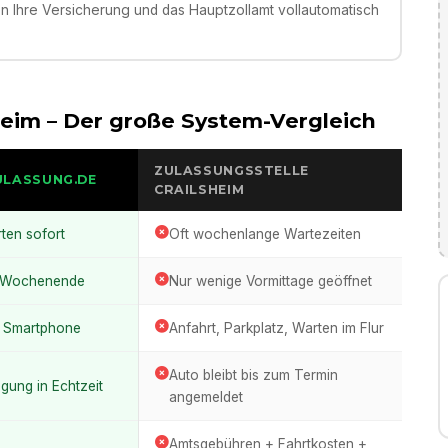
 Ihre Versicherung und das Hauptzollamt vollautomatisch
heim
– Der große System-Vergleich
ZULASSUNGSSTELLE
ULASSUNG.DE
CRAILSHEIM
rten sofort
Oft wochenlange Wartezeiten
m Wochenende
Nur wenige Vormittage geöffnet
m Smartphone
Anfahrt, Parkplatz, Warten im Flur
Auto bleibt bis zum Termin
legung in Echtzeit
angemeldet
Amtsgebühren + Fahrtkosten +