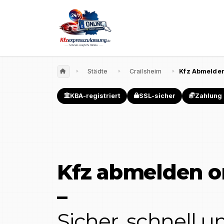
Städte
Crailsheim
Kfz Abmelden
KBA-registriert
SSL-sicher
Zahlung 
Kfz abmelden o
–
Sicher, schnell 