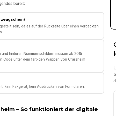
gendes bereit:
hrzeugschein)
stellt sein, da es auf der Rückseite über einen verdeckten
s.
en und hinteren Nummernschildern müssen ab 2015
en Code unter dem farbigen Wappen von Crailsheim
U
b
d
t, kein Faxgerät, kein Ausdrucken von Formularen.
sheim
– So funktioniert der digitale