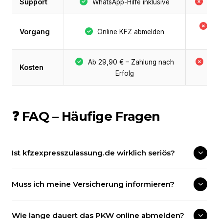
Support
WhatsApp-Hilfe inklusive
Nie
B
Vorgang
Online KFZ abmelden
P
Ab 29,90 € – Zahlung nach
Be
Kosten
Erfolg
+ 
❓ FAQ – Häufige Fragen
Ist kfzexpresszulassung.de wirklich seriös?
Muss ich meine Versicherung informieren?
Wie lange dauert das PKW online abmelden?