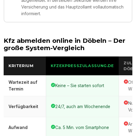
abgemeldet. In derselben Sekunde werden Ihre
Versicherung und das Hauptzollamt vollautomatisch
informiert.
Kfz abmelden online in
Döbeln
– Der
große System-Vergleich
ZULA
KRITERIUM
KFZEXPRESSZULASSUNG.DE
DÖBE
Wartezeit auf
Oft
Keine – Sie starten sofort
Termin
War
Nur
Verfügbarkeit
24/7, auch am Wochenende
Vor
Anfa
Aufwand
Ca. 5 Min. vom Smartphone
War