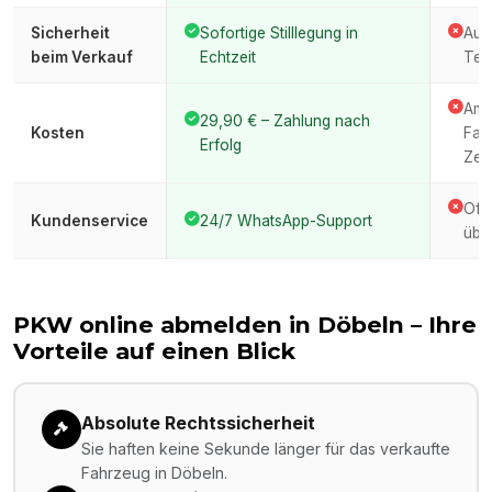
Sicherheit
Sofortige Stilllegung in
Auto
beim Verkauf
Echtzeit
Ter
Amt
29,90 € – Zahlung nach
Kosten
Fah
Erfolg
Zeit
Oft
Kundenservice
24/7 WhatsApp-Support
über
PKW online abmelden in
Döbeln
– Ihre
Vorteile auf einen Blick
Absolute Rechtssicherheit
Sie haften keine Sekunde länger für das verkaufte
Fahrzeug in Döbeln.