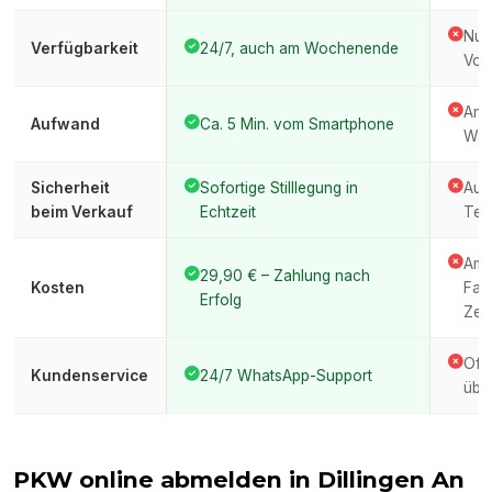
Nur
Verfügbarkeit
24/7, auch am Wochenende
Vor
Anfa
Aufwand
Ca. 5 Min. vom Smartphone
War
Sicherheit
Sofortige Stilllegung in
Auto
beim Verkauf
Echtzeit
Ter
Amt
29,90 € – Zahlung nach
Kosten
Fah
Erfolg
Zeit
Oft
Kundenservice
24/7 WhatsApp-Support
über
PKW online abmelden in
Dillingen An