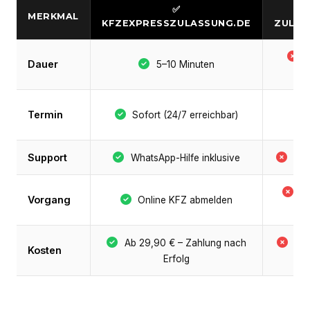
✅
MERKMAL
KFZEXPRESSZULASSUNG.DE
ZULAS
S
Dauer
5–10 Minuten
Termin
Sofort (24/7 erreichbar)
Support
WhatsApp-Hilfe inklusive
Nie
B
Vorgang
Online KFZ abmelden
P
Ab 29,90 € – Zahlung nach
Be
Kosten
Erfolg
+ 