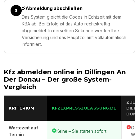
Abmeldung abschließen
3
Das System gleicht die Codes in Echtzeit mit dem
KBA ab. Bei Erfolg ist das Auto rechtskräftig
abgemeldet. In derselben Sekunde werden Ihre
Versicherung und das Hauptzollamt vollautomatisch
informiert.
Kfz abmelden online in
Dillingen An
Der Donau
– Der große System-
Vergleich
ZULA
KRITERIUM
KFZEXPRESSZULASSUNG.DE
DILL
DON
Wartezeit auf
Oft
Keine – Sie starten sofort
Termin
War