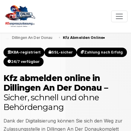
Dillingen An Der Donau
Kfz Abmelden Online
KBA-registriert
SSL-sicher
Zahlung nach Erfolg
24/7 verfügbar
Kfz abmelden online in
Dillingen An Der Donau
–
Sicher, schnell und ohne
Behördengang
Dank der Digitalisierung können Sie sich den Weg zur
Zulassungsstelle in
Dillingen An Der Donau
komplett