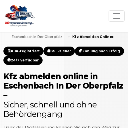
Eschenbach In Der Oberpfalz
Kfz Abmelden Online
KBA-registriert
SSL-sicher
Zahlung nach Erfolg
24/7 verfügbar
Kfz abmelden online in
Eschenbach In Der Oberpfalz
–
Sicher, schnell und ohne
Behördengang
Dank der Digitalisierung können Sie sich den Weg zur