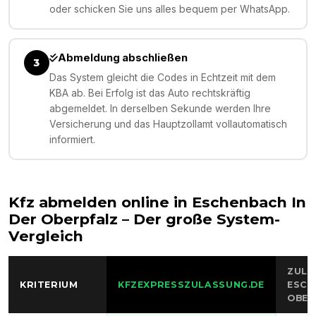
oder schicken Sie uns alles bequem per WhatsApp.
Abmeldung abschließen
3
Das System gleicht die Codes in Echtzeit mit dem
KBA ab. Bei Erfolg ist das Auto rechtskräftig
abgemeldet. In derselben Sekunde werden Ihre
Versicherung und das Hauptzollamt vollautomatisch
informiert.
Kfz abmelden online in
Eschenbach In
Der Oberpfalz
– Der große System-
Vergleich
ZULA
KRITERIUM
KFZEXPRESSZULASSUNG.DE
ESCH
OBER