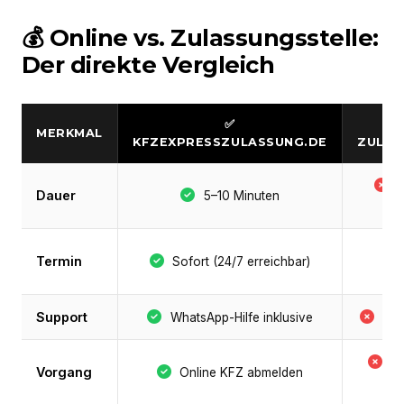
💰 Online vs. Zulassungsstelle:
Der direkte Vergleich
✅
MERKMAL
KFZEXPRESSZULASSUNG.DE
ZULAS
S
Dauer
5–10 Minuten
Termin
Sofort (24/7 erreichbar)
Support
WhatsApp-Hilfe inklusive
Nie
B
Vorgang
Online KFZ abmelden
P