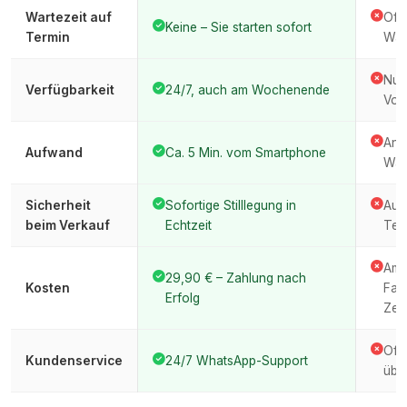
Wartezeit auf
Oft
Keine – Sie starten sofort
Termin
War
Nur
Verfügbarkeit
24/7, auch am Wochenende
Vor
Anfa
Aufwand
Ca. 5 Min. vom Smartphone
War
Sicherheit
Sofortige Stilllegung in
Auto
beim Verkauf
Echtzeit
Ter
Amt
29,90 € – Zahlung nach
Kosten
Fah
Erfolg
Zeit
Oft
Kundenservice
24/7 WhatsApp-Support
über