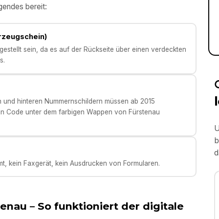
gendes bereit:
hrzeugschein)
stellt sein, da es auf der Rückseite über einen verdeckten
s.
en und hinteren Nummernschildern müssen ab 2015
en Code unter dem farbigen Wappen von Fürstenau
U
b
d
t, kein Faxgerät, kein Ausdrucken von Formularen.
tenau
– So funktioniert der digitale