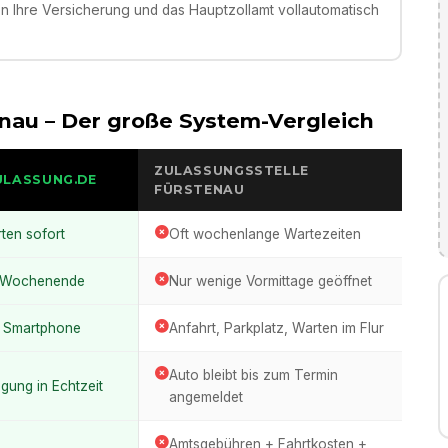
 Ihre Versicherung und das Hauptzollamt vollautomatisch
enau
– Der große System-Vergleich
ZULASSUNGSSTELLE
ULASSUNG.DE
FÜRSTENAU
rten sofort
Oft wochenlange Wartezeiten
m Wochenende
Nur wenige Vormittage geöffnet
m Smartphone
Anfahrt, Parkplatz, Warten im Flur
Auto bleibt bis zum Termin
legung in Echtzeit
angemeldet
Amtsgebühren + Fahrtkosten +