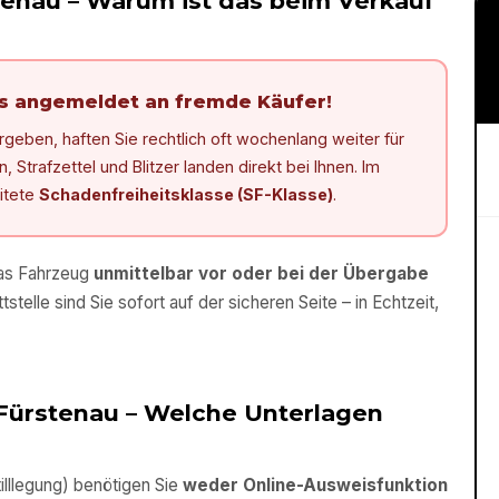
tenau
– Warum ist das beim Verkauf
ls angemeldet an fremde Käufer!
eben, haften Sie rechtlich oft wochenlang weiter für
Strafzettel und Blitzer landen direkt bei Ihnen. Im
eitete
Schadenfreiheitsklasse (SF-Klasse)
.
das Fahrzeug
unmittelbar vor oder bei der Übergabe
tstelle sind Sie sofort auf der sicheren Seite – in Echtzeit,
Fürstenau
– Welche Unterlagen
lllegung) benötigen Sie
weder Online-Ausweisfunktion