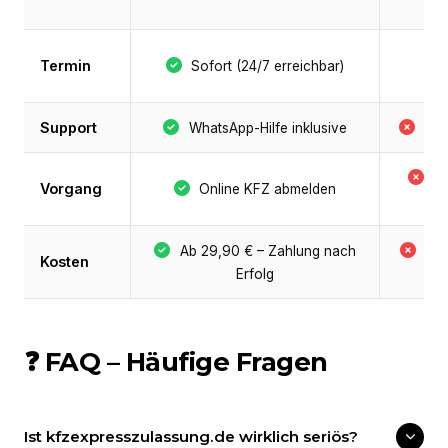
Termin
Sofort (24/7 erreichbar)
Support
WhatsApp-Hilfe inklusive
Nie
B
Vorgang
Online KFZ abmelden
P
Ab 29,90 € – Zahlung nach
Be
Kosten
Erfolg
+ 
❓ FAQ – Häufige Fragen
Ist kfzexpresszulassung.de wirklich seriös?