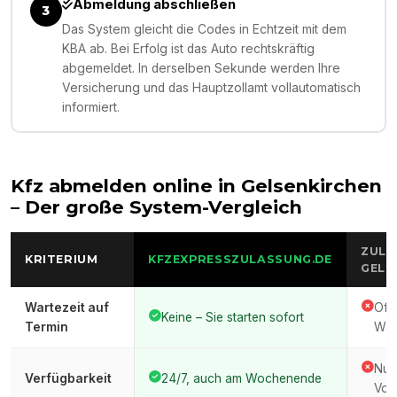
Abmeldung abschließen
3
Das System gleicht die Codes in Echtzeit mit dem
KBA ab. Bei Erfolg ist das Auto rechtskräftig
abgemeldet. In derselben Sekunde werden Ihre
Versicherung und das Hauptzollamt vollautomatisch
informiert.
Kfz abmelden online in
Gelsenkirchen
– Der große System-Vergleich
ZULA
KRITERIUM
KFZEXPRESSZULASSUNG.DE
GELS
Wartezeit auf
Oft
Keine – Sie starten sofort
Termin
War
Nur
Verfügbarkeit
24/7, auch am Wochenende
Vor