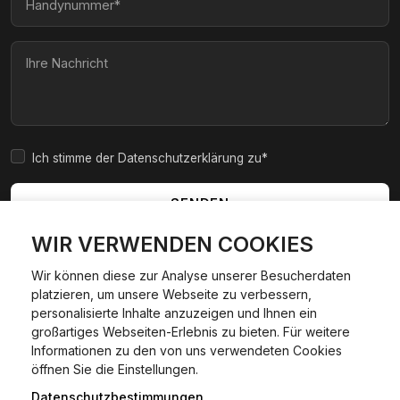
Ich stimme der Datenschutzerklärung zu*
SENDEN
WIR VERWENDEN COOKIES
Wir können diese zur Analyse unserer Besucherdaten
platzieren, um unsere Webseite zu verbessern,
|
|
|
|
Widerrufsbelehrung
AGB
Impressum
Datenschutzerklärung
personalisierte Inhalte anzuzeigen und Ihnen ein
Cookie Policy
großartiges Webseiten-Erlebnis zu bieten. Für weitere
Informationen zu den von uns verwendeten Cookies
24/7 Hilfe WhatsApp
öffnen Sie die Einstellungen.
©
2026
Kfzexpresszulassung L&D GmbH. Alle Rechte
vorbehalten.
Datenschutzbestimmungen
Jetzt starten