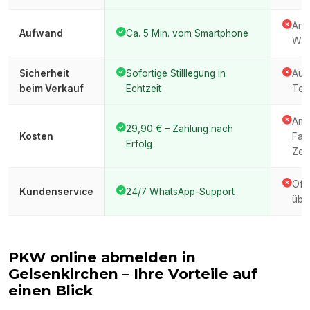
Anfa
Aufwand
Ca. 5 Min. vom Smartphone
War
Sicherheit
Sofortige Stilllegung in
Auto
beim Verkauf
Echtzeit
Ter
Amt
29,90 € – Zahlung nach
Kosten
Fah
Erfolg
Zeit
Oft
Kundenservice
24/7 WhatsApp-Support
über
PKW online abmelden in
Gelsenkirchen
– Ihre Vorteile auf
einen Blick