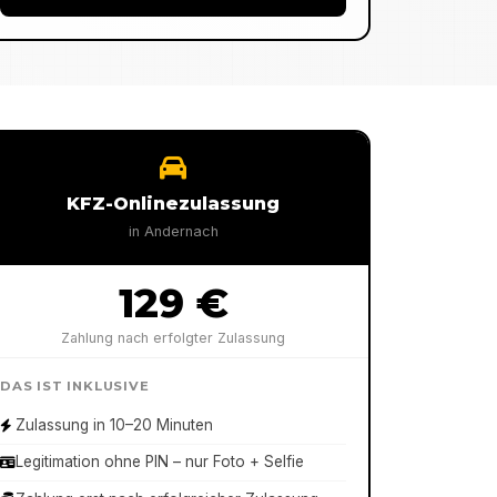
KFZ-Onlinezulassung
in
Andernach
129 €
Zahlung nach erfolgter Zulassung
DAS IST INKLUSIVE
Zulassung in 10–20 Minuten
Legitimation ohne PIN – nur Foto + Selfie