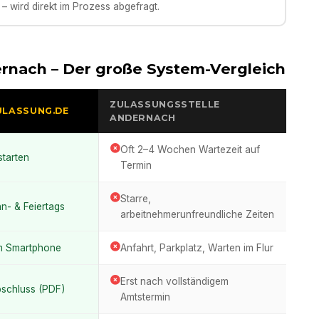
– wird direkt im Prozess abgefragt.
rnach
– Der große System-Vergleich
ZULASSUNGSSTELLE
ULASSUNG.DE
ANDERNACH
Oft 2–4 Wochen Wartezeit auf
starten
Termin
Starre,
n- & Feiertags
arbeitnehmerunfreundliche Zeiten
m Smartphone
Anfahrt, Parkplatz, Warten im Flur
Erst nach vollständigem
bschluss (PDF)
Amtstermin