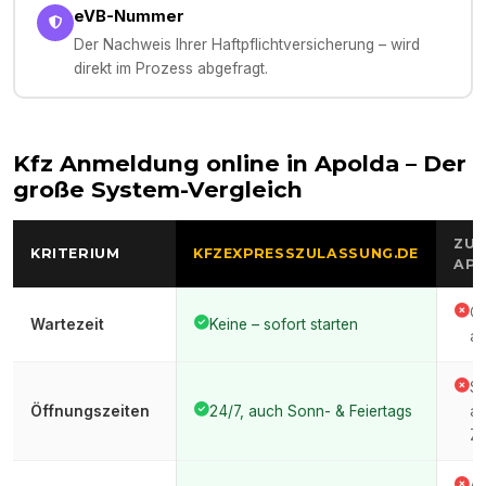
eVB-Nummer
Der Nachweis Ihrer Haftpflichtversicherung – wird
direkt im Prozess abgefragt.
Kfz Anmeldung online in
Apolda
– Der
große System-Vergleich
ZUL
KRITERIUM
KFZEXPRESSZULASSUNG.DE
AP
Of
Wartezeit
Keine – sofort starten
au
St
Öffnungszeiten
24/7, auch Sonn- & Feiertags
ar
Ze