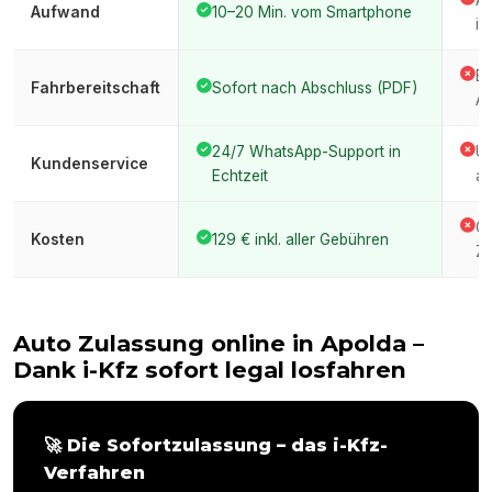
An
Aufwand
10–20 Min. vom Smartphone
im
Er
Fahrbereitschaft
Sofort nach Abschluss (PDF)
Am
24/7 WhatsApp-Support in
Üb
Kundenservice
Echtzeit
am
Ge
Kosten
129 € inkl. aller Gebühren
Ze
Auto Zulassung online in
Apolda
–
Dank i-Kfz sofort legal losfahren
🚀 Die Sofortzulassung – das i-Kfz-
Verfahren