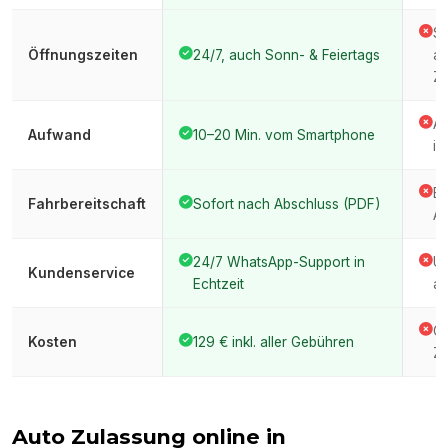
St
Öffnungszeiten
24/7, auch Sonn- & Feiertags
ar
Ze
An
Aufwand
10–20 Min. vom Smartphone
im
Er
Fahrbereitschaft
Sofort nach Abschluss (PDF)
Am
24/7 WhatsApp-Support in
Üb
Kundenservice
Echtzeit
am
Ge
Kosten
129 € inkl. aller Gebühren
Ze
Auto Zulassung online in