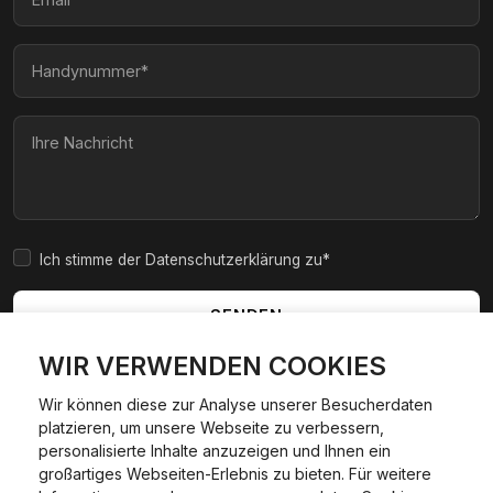
Ich stimme der Datenschutzerklärung zu*
SENDEN
WIR VERWENDEN COOKIES
Wir können diese zur Analyse unserer Besucherdaten
platzieren, um unsere Webseite zu verbessern,
|
|
|
|
Widerrufsbelehrung
AGB
Impressum
Datenschutzerklärung
personalisierte Inhalte anzuzeigen und Ihnen ein
Cookie Policy
großartiges Webseiten-Erlebnis zu bieten. Für weitere