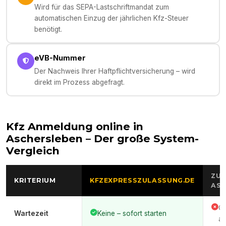
Wird für das SEPA-Lastschriftmandat zum
automatischen Einzug der jährlichen Kfz-Steuer
benötigt.
eVB-Nummer
Der Nachweis Ihrer Haftpflichtversicherung – wird
direkt im Prozess abgefragt.
Kfz Anmeldung online in
Aschersleben
– Der große System-
Vergleich
ZUL
KRITERIUM
KFZEXPRESSZULASSUNG.DE
ASC
Of
Wartezeit
Keine – sofort starten
au