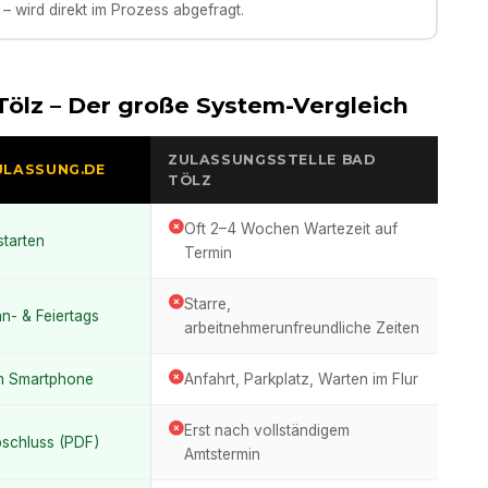
– wird direkt im Prozess abgefragt.
Tölz
– Der große System-Vergleich
ZULASSUNGSSTELLE
BAD
ULASSUNG.DE
TÖLZ
Oft 2–4 Wochen Wartezeit auf
starten
Termin
Starre,
n- & Feiertags
arbeitnehmerunfreundliche Zeiten
m Smartphone
Anfahrt, Parkplatz, Warten im Flur
Erst nach vollständigem
bschluss (PDF)
Amtstermin