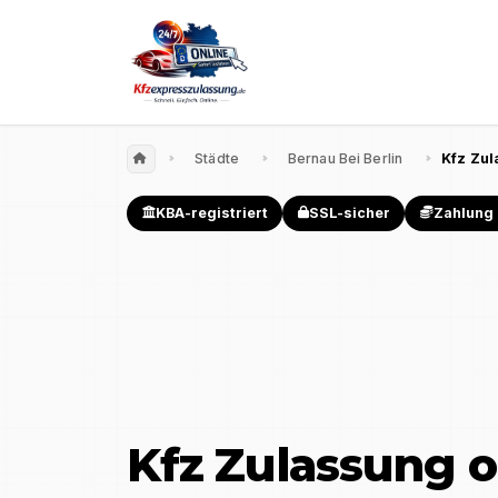
Städte
Bernau Bei Berlin
Kfz Zul
KBA-registriert
SSL-sicher
Zahlung 
Kfz Zulassung o