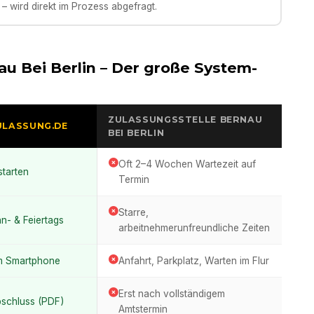
– wird direkt im Prozess abgefragt.
au Bei Berlin
– Der große System-
ZULASSUNGSSTELLE
BERNAU
ULASSUNG.DE
BEI BERLIN
Oft 2–4 Wochen Wartezeit auf
starten
Termin
Starre,
n- & Feiertags
arbeitnehmerunfreundliche Zeiten
m Smartphone
Anfahrt, Parkplatz, Warten im Flur
Erst nach vollständigem
bschluss (PDF)
Amtstermin