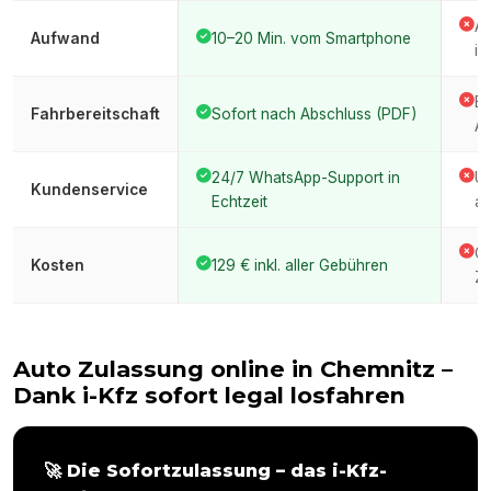
An
Aufwand
10–20 Min. vom Smartphone
im
Er
Fahrbereitschaft
Sofort nach Abschluss (PDF)
Am
24/7 WhatsApp-Support in
Üb
Kundenservice
Echtzeit
am
Ge
Kosten
129 € inkl. aller Gebühren
Ze
Auto Zulassung online in
Chemnitz
–
Dank i-Kfz sofort legal losfahren
🚀 Die Sofortzulassung – das i-Kfz-