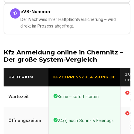
eVB-Nummer
Der Nachweis Ihrer Haftpflichtversicherung – wird
direkt im Prozess abgefragt.
Kfz Anmeldung online in
Chemnitz
–
Der große System-Vergleich
ZUL
KRITERIUM
KFZEXPRESSZULASSUNG.DE
CHE
Of
Wartezeit
Keine – sofort starten
au
St
Öffnungszeiten
24/7, auch Sonn- & Feiertags
ar
Ze