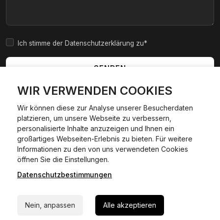
Ich stimme der Datenschutzerklärung zu*
SENDEN
WIR VERWENDEN COOKIES
Wir können diese zur Analyse unserer Besucherdaten
platzieren, um unsere Webseite zu verbessern,
|
|
|
|
Widerrufsbelehrung
AGB
Impressum
Datenschutzerklärung
personalisierte Inhalte anzuzeigen und Ihnen ein
Cookie Policy
großartiges Webseiten-Erlebnis zu bieten. Für weitere
Informationen zu den von uns verwendeten Cookies
24/7 Hilfe WhatsApp
öffnen Sie die Einstellungen.
©
2026
Kfzexpresszulassung L&D GmbH. Alle Rechte
vorbehalten.
Datenschutzbestimmungen
Jetzt starten
Wir sind ein privater, kommerzieller Dienstleister und keine
staatliche Behörde.
Nein, anpassen
Alle akzeptieren