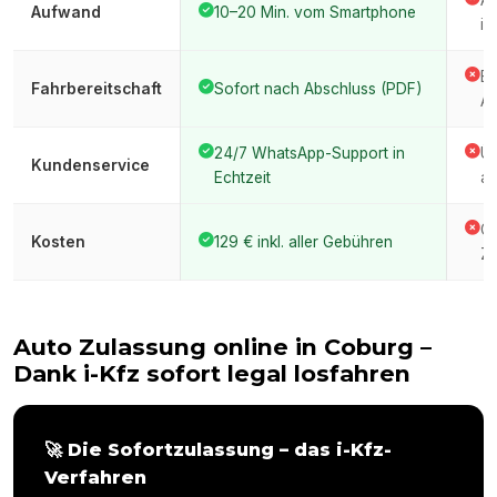
An
Aufwand
10–20 Min. vom Smartphone
im
Er
Fahrbereitschaft
Sofort nach Abschluss (PDF)
Am
24/7 WhatsApp-Support in
Üb
Kundenservice
Echtzeit
am
Ge
Kosten
129 € inkl. aller Gebühren
Ze
Auto Zulassung online in
Coburg
–
Dank i-Kfz sofort legal losfahren
🚀 Die Sofortzulassung – das i-Kfz-
Verfahren