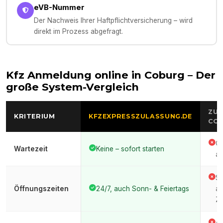
eVB-Nummer
Der Nachweis Ihrer Haftpflichtversicherung – wird
direkt im Prozess abgefragt.
Kfz Anmeldung online in
Coburg
– Der
große System-Vergleich
ZUL
KRITERIUM
KFZEXPRESSZULASSUNG.DE
CO
Of
Wartezeit
Keine – sofort starten
au
St
Öffnungszeiten
24/7, auch Sonn- & Feiertags
ar
Ze