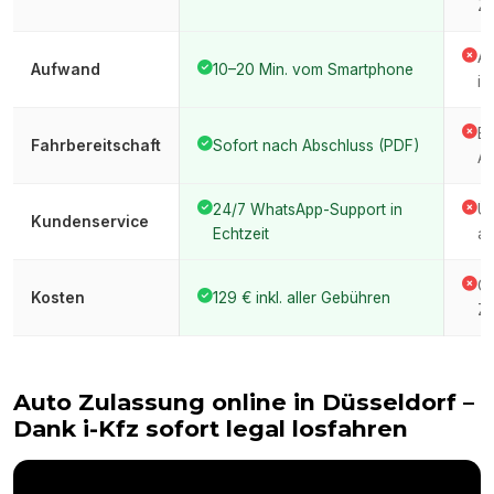
Ze
An
Aufwand
10–20 Min. vom Smartphone
im
Er
Fahrbereitschaft
Sofort nach Abschluss (PDF)
Am
24/7 WhatsApp-Support in
Üb
Kundenservice
Echtzeit
am
Ge
Kosten
129 € inkl. aller Gebühren
Ze
Auto Zulassung online in
Düsseldorf
–
Dank i-Kfz sofort legal losfahren