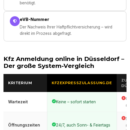
benötigt.
eVB-Nummer
Der Nachweis Ihrer Haftpflichtversicherung – wird
direkt im Prozess abgefragt.
Kfz Anmeldung online in
Düsseldorf
–
Der große System-Vergleich
ZUL
KRITERIUM
KFZEXPRESSZULASSUNG.DE
DÜS
Of
Wartezeit
Keine – sofort starten
au
St
Öffnungszeiten
24/7, auch Sonn- & Feiertags
ar