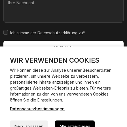
Ich stimme der Datenschutzerklärung zu*
SENDEN
WIR VERWENDEN COOKIES
Wir können diese zur Analyse unserer Besucherdaten
platzieren, um unsere Webseite zu verbessern,
|
|
|
|
Widerrufsbelehrung
AGB
Impressum
Datenschutzerklärung
personalisierte Inhalte anzuzeigen und Ihnen ein
Cookie Policy
großartiges Webseiten-Erlebnis zu bieten. Für weitere
Informationen zu den von uns verwendeten Cookies
24/7 Hilfe WhatsApp
öffnen Sie die Einstellungen.
©
2026
Kfzexpresszulassung L&D GmbH. Alle Rechte
vorbehalten.
Datenschutzbestimmungen
Jetzt starten
Wir sind ein privater, kommerzieller Dienstleister und keine
staatliche Behörde.
Nein, anpassen
Alle akzeptieren