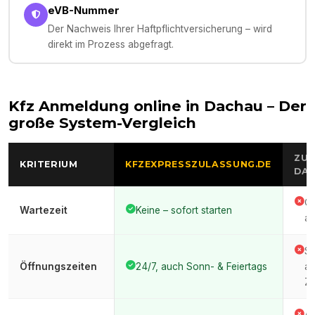
eVB-Nummer
Der Nachweis Ihrer Haftpflichtversicherung – wird
direkt im Prozess abgefragt.
Kfz Anmeldung online in
Dachau
– Der
große System-Vergleich
ZUL
KRITERIUM
KFZEXPRESSZULASSUNG.DE
DA
Of
Wartezeit
Keine – sofort starten
au
St
Öffnungszeiten
24/7, auch Sonn- & Feiertags
ar
Ze