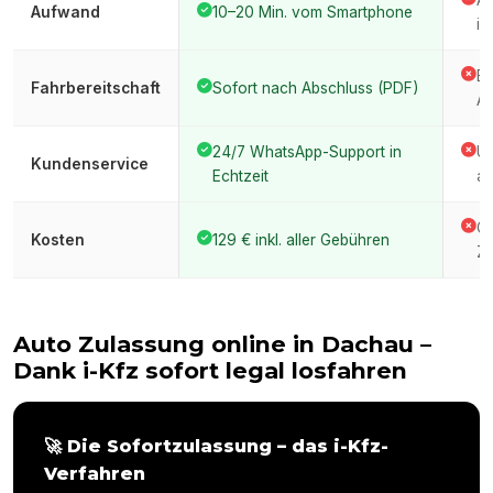
An
Aufwand
10–20 Min. vom Smartphone
im
Er
Fahrbereitschaft
Sofort nach Abschluss (PDF)
Am
24/7 WhatsApp-Support in
Üb
Kundenservice
Echtzeit
am
Ge
Kosten
129 € inkl. aller Gebühren
Ze
Auto Zulassung online in
Dachau
–
Dank i-Kfz sofort legal losfahren
🚀 Die Sofortzulassung – das i-Kfz-
Verfahren