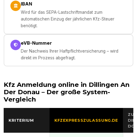
IBAN
Wird für das SEPA-Lastschriftmandat zum
automatischen Einzug der jährlichen Kfz-Steuer
benötigt.
eVB-Nummer
Der Nachweis Ihrer Haftpflichtversicherung – wird
direkt im Prozess abgefragt.
Kfz Anmeldung online in
Dillingen An
Der Donau
– Der große System-
Vergleich
ZUL
KRITERIUM
KFZEXPRESSZULASSUNG.DE
DIL
DO