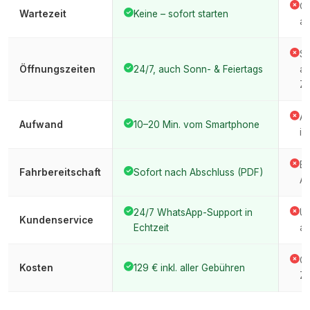
Of
Wartezeit
Keine – sofort starten
au
St
Öffnungszeiten
24/7, auch Sonn- & Feiertags
ar
Ze
An
Aufwand
10–20 Min. vom Smartphone
im
Er
Fahrbereitschaft
Sofort nach Abschluss (PDF)
Am
24/7 WhatsApp-Support in
Üb
Kundenservice
Echtzeit
am
Ge
Kosten
129 € inkl. aller Gebühren
Ze