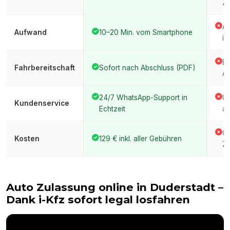
Ze
An
Aufwand
10–20 Min. vom Smartphone
im
Er
Fahrbereitschaft
Sofort nach Abschluss (PDF)
Am
24/7 WhatsApp-Support in
Üb
Kundenservice
Echtzeit
am
Ge
Kosten
129 € inkl. aller Gebühren
Ze
Auto Zulassung online in
Duderstadt
–
Dank i-Kfz sofort legal losfahren