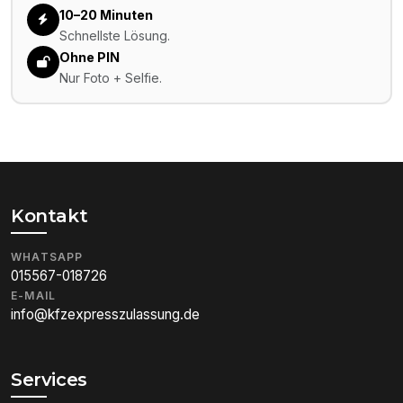
10–20 Minuten
Schnellste Lösung.
Ohne PIN
Nur Foto + Selfie.
Kontakt
WHATSAPP
015567-018726
E-MAIL
info@kfzexpresszulassung.de
Services