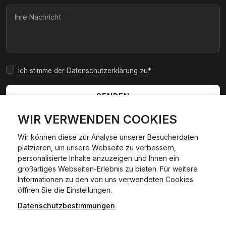
Ich stimme der Datenschutzerklärung zu*
SENDEN
WIR VERWENDEN COOKIES
Wir können diese zur Analyse unserer Besucherdaten
platzieren, um unsere Webseite zu verbessern,
|
|
|
|
Widerrufsbelehrung
AGB
Impressum
Datenschutzerklärung
personalisierte Inhalte anzuzeigen und Ihnen ein
Cookie Policy
großartiges Webseiten-Erlebnis zu bieten. Für weitere
Informationen zu den von uns verwendeten Cookies
24/7 Hilfe WhatsApp
öffnen Sie die Einstellungen.
©
2026
Kfzexpresszulassung L&D GmbH. Alle Rechte
vorbehalten.
Datenschutzbestimmungen
Jetzt starten
Wir sind ein privater, kommerzieller Dienstleister und keine