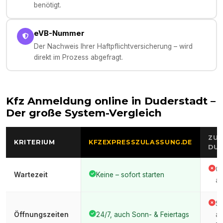
benötigt.
eVB-Nummer
Der Nachweis Ihrer Haftpflichtversicherung – wird
direkt im Prozess abgefragt.
Kfz Anmeldung online in
Duderstadt
–
Der große System-Vergleich
ZUL
KRITERIUM
KFZEXPRESSZULASSUNG.DE
DU
Of
Wartezeit
Keine – sofort starten
au
St
Öffnungszeiten
24/7, auch Sonn- & Feiertags
ar