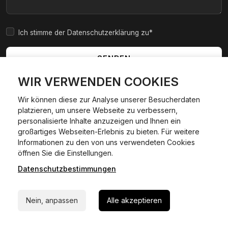
Ich stimme der Datenschutzerklärung zu*
SENDEN
WIR VERWENDEN COOKIES
Wir können diese zur Analyse unserer Besucherdaten
platzieren, um unsere Webseite zu verbessern,
|
|
|
|
Widerrufsbelehrung
AGB
Impressum
Datenschutzerklärung
personalisierte Inhalte anzuzeigen und Ihnen ein
Cookie Policy
großartiges Webseiten-Erlebnis zu bieten. Für weitere
Informationen zu den von uns verwendeten Cookies
24/7 Hilfe WhatsApp
öffnen Sie die Einstellungen.
©
2026
Kfzexpresszulassung L&D GmbH. Alle Rechte
vorbehalten.
Datenschutzbestimmungen
Jetzt starten
Wir sind ein privater, kommerzieller Dienstleister und keine
staatliche Behörde.
Nein, anpassen
Alle akzeptieren