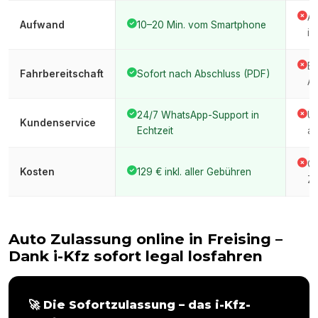
An
Aufwand
10–20 Min. vom Smartphone
im
Er
Fahrbereitschaft
Sofort nach Abschluss (PDF)
Am
24/7 WhatsApp-Support in
Üb
Kundenservice
Echtzeit
am
Ge
Kosten
129 € inkl. aller Gebühren
Ze
Auto Zulassung online in
Freising
–
Dank i-Kfz sofort legal losfahren
🚀 Die Sofortzulassung – das i-Kfz-