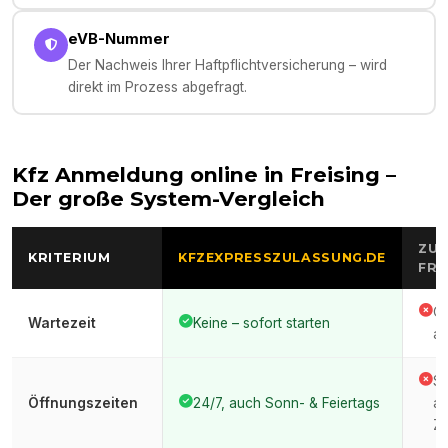
eVB-Nummer
Der Nachweis Ihrer Haftpflichtversicherung – wird
direkt im Prozess abgefragt.
Kfz Anmeldung online in
Freising
–
Der große System-Vergleich
ZUL
KRITERIUM
KFZEXPRESSZULASSUNG.DE
FRE
Of
Wartezeit
Keine – sofort starten
au
St
Öffnungszeiten
24/7, auch Sonn- & Feiertags
ar
Ze