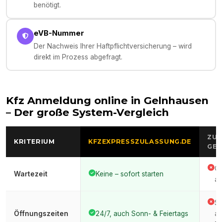
benötigt.
eVB-Nummer
Der Nachweis Ihrer Haftpflichtversicherung – wird
direkt im Prozess abgefragt.
Kfz Anmeldung online in
Gelnhausen
– Der große System-Vergleich
ZUL
KRITERIUM
KFZEXPRESSZULASSUNG.DE
GEL
Of
Wartezeit
Keine – sofort starten
au
St
Öffnungszeiten
24/7, auch Sonn- & Feiertags
ar