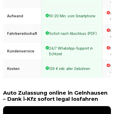
Ze
An
Aufwand
10–20 Min. vom Smartphone
im
Er
Fahrbereitschaft
Sofort nach Abschluss (PDF)
Am
24/7 WhatsApp-Support in
Üb
Kundenservice
Echtzeit
am
Ge
Kosten
129 € inkl. aller Gebühren
Ze
Auto Zulassung online in
Gelnhausen
– Dank i-Kfz sofort legal losfahren