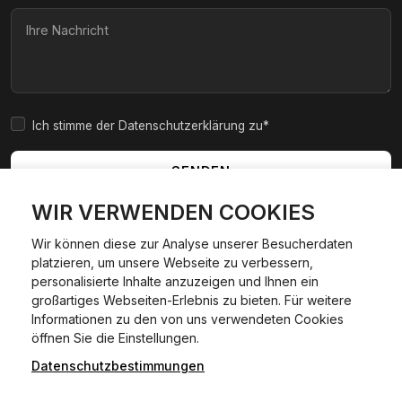
Ich stimme der Datenschutzerklärung zu*
SENDEN
WIR VERWENDEN COOKIES
Wir können diese zur Analyse unserer Besucherdaten
platzieren, um unsere Webseite zu verbessern,
|
|
|
|
Widerrufsbelehrung
AGB
Impressum
Datenschutzerklärung
personalisierte Inhalte anzuzeigen und Ihnen ein
Cookie Policy
großartiges Webseiten-Erlebnis zu bieten. Für weitere
Informationen zu den von uns verwendeten Cookies
24/7 Hilfe WhatsApp
öffnen Sie die Einstellungen.
©
2026
Kfzexpresszulassung L&D GmbH. Alle Rechte
vorbehalten.
Datenschutzbestimmungen
Jetzt starten
Wir sind ein privater, kommerzieller Dienstleister und keine