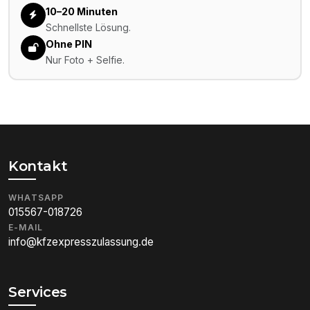
10–20 Minuten
Schnellste Lösung.
Ohne PIN
Nur Foto + Selfie.
Kontakt
WHATSAPP
015567-018726
E-MAIL
info@kfzexpresszulassung.de
Services