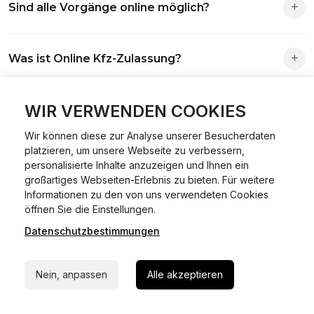
Sind alle Vorgänge online möglich?
Antrag wird automatisch an die richtige Stelle weitergeleitet.
Fast alle Vorgänge sind online machbar. Ausnahme:
Was ist Online Kfz-Zulassung?
Abmeldungen für Fahrzeuge mit Erstzulassung vor dem
01.01.2015.
Ein Internetverfahren, mit dem du Fahrzeuge anmelden,
WIR VERWENDEN COOKIES
Welche Vorteile gibt es?
ummelden oder abmelden kannst – inklusive Dateneingabe,
Dokumentprüfung und Bezahlung.
Wir können diese zur Analyse unserer Besucherdaten
Zeitersparnis, flexible Durchführung, kein Besuch der
platzieren, um unsere Webseite zu verbessern,
Welche Unterlagen werden benötigt?
Behörde notwendig.
personalisierte Inhalte anzuzeigen und Ihnen ein
großartiges Webseiten-Erlebnis zu bieten. Für weitere
Informationen zu den von uns verwendeten Cookies
Fahrzeugbrief, Fahrzeugschein, Ausweis oder Reisepass,
24/7 Hilfe Whatsapp
öffnen Sie die Einstellungen.
Wie sicher ist das Verfahren?
Versicherungsnachweis, falls erforderlich TÜV-Bericht.
Datenschutzbestimmungen
Jetzt starten
Die Prozesse laufen über gesicherte Verbindungen mit
Kann ich mein Fahrzeug online ummelden oder
Identitätsprüfung.
Nein, anpassen
Alle akzeptieren
abmelden?
In den meisten Fällen möglich.