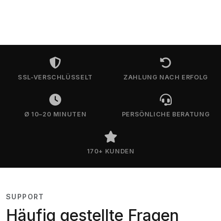
SSL-VERSCHLÜSSELT
ZAHLUNG NACH ERFOLG
Ø 10–20 MINUTEN
PERSÖNLICHE BERATUNG
170+ KUNDEN
SUPPORT
Häufig gestellte Fragen