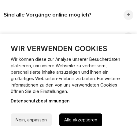
Die Zuständigkeit richtet sich nach deinem Wohnsitz. Der
Sind alle Vorgänge online möglich?
Antrag wird automatisch an die richtige Stelle weitergeleitet.
Fast alle Vorgänge sind online machbar. Ausnahme:
Was ist Online Kfz-Zulassung?
Abmeldungen für Fahrzeuge mit Erstzulassung vor dem
01.01.2015.
WIR VERWENDEN COOKIES
Ein Internetverfahren, mit dem du Fahrzeuge anmelden,
Wir können diese zur Analyse unserer Besucherdaten
Welche Vorteile gibt es?
ummelden oder abmelden kannst – inklusive Dateneingabe,
platzieren, um unsere Webseite zu verbessern,
Dokumentprüfung und Bezahlung.
personalisierte Inhalte anzuzeigen und Ihnen ein
Zeitersparnis, flexible Durchführung, kein Besuch der
großartiges Webseiten-Erlebnis zu bieten. Für weitere
Welche Unterlagen werden benötigt?
Behörde notwendig.
Informationen zu den von uns verwendeten Cookies
24/7 Hilfe Whatsapp
öffnen Sie die Einstellungen.
Fahrzeugbrief, Fahrzeugschein, Ausweis oder Reisepass,
Datenschutzbestimmungen
Jetzt starten
Wie sicher ist das Verfahren?
Versicherungsnachweis, falls erforderlich TÜV-Bericht.
Die Prozesse laufen über gesicherte Verbindungen mit
Nein, anpassen
Alle akzeptieren
Kann ich mein Fahrzeug online ummelden oder
Identitätsprüfung.
abmelden?