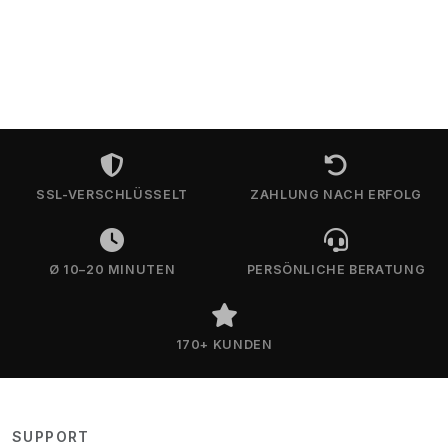
SSL-VERSCHLÜSSELT
ZAHLUNG NACH ERFOLG
Ø 10–20 MINUTEN
PERSÖNLICHE BERATUNG
170+ KUNDEN
SUPPORT