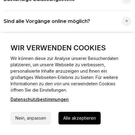
Die Zuständigkeit richtet sich nach deinem Wohnsitz. Der
Sind alle Vorgänge online möglich?
Antrag wird automatisch an die richtige Stelle weitergeleitet.
Fast alle Vorgänge sind online machbar. Ausnahme:
Was ist Online Kfz-Zulassung?
Abmeldungen für Fahrzeuge mit Erstzulassung vor dem
WIR VERWENDEN COOKIES
01.01.2015.
Ein Internetverfahren, mit dem du Fahrzeuge anmelden,
Wir können diese zur Analyse unserer Besucherdaten
platzieren, um unsere Webseite zu verbessern,
Welche Vorteile gibt es?
ummelden oder abmelden kannst – inklusive Dateneingabe,
personalisierte Inhalte anzuzeigen und Ihnen ein
Dokumentprüfung und Bezahlung.
großartiges Webseiten-Erlebnis zu bieten. Für weitere
Zeitersparnis, flexible Durchführung, kein Besuch der
Informationen zu den von uns verwendeten Cookies
Welche Unterlagen werden benötigt?
24/7 Hilfe Whatsapp
Behörde notwendig.
öffnen Sie die Einstellungen.
Datenschutzbestimmungen
Jetzt starten
Fahrzeugbrief, Fahrzeugschein, Ausweis oder Reisepass,
Wie sicher ist das Verfahren?
Versicherungsnachweis, falls erforderlich TÜV-Bericht.
Nein, anpassen
Alle akzeptieren
Die Prozesse laufen über gesicherte Verbindungen mit
Kann ich mein Fahrzeug online ummelden oder
Identitätsprüfung.