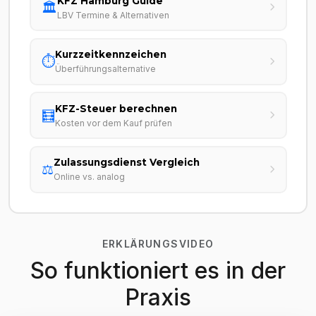
KFZ Hamburg Guide
🏛️
LBV Termine & Alternativen
Kurzzeitkennzeichen
⏱️
Überführungsalternative
KFZ-Steuer berechnen
🧮
Kosten vor dem Kauf prüfen
Zulassungsdienst Vergleich
⚖️
Online vs. analog
ERKLÄRUNGSVIDEO
So funktioniert es in der
Praxis