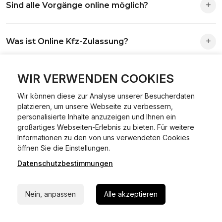
Sind alle Vorgänge online möglich?
Antrag wird automatisch an die richtige Stelle weitergeleitet.
Fast alle Vorgänge sind online machbar. Ausnahme:
Was ist Online Kfz-Zulassung?
Abmeldungen für Fahrzeuge mit Erstzulassung vor dem
01.01.2015.
Ein Internetverfahren, mit dem du Fahrzeuge anmelden,
WIR VERWENDEN COOKIES
Welche Vorteile gibt es?
ummelden oder abmelden kannst – inklusive Dateneingabe,
Dokumentprüfung und Bezahlung.
Wir können diese zur Analyse unserer Besucherdaten
Zeitersparnis, flexible Durchführung, kein Besuch der
platzieren, um unsere Webseite zu verbessern,
Welche Unterlagen werden benötigt?
Behörde notwendig.
personalisierte Inhalte anzuzeigen und Ihnen ein
großartiges Webseiten-Erlebnis zu bieten. Für weitere
Informationen zu den von uns verwendeten Cookies
Fahrzeugbrief, Fahrzeugschein, Ausweis oder Reisepass,
24/7 Hilfe Whatsapp
öffnen Sie die Einstellungen.
Wie sicher ist das Verfahren?
Versicherungsnachweis, falls erforderlich TÜV-Bericht.
Datenschutzbestimmungen
Jetzt starten
Die Prozesse laufen über gesicherte Verbindungen mit
Kann ich mein Fahrzeug online ummelden oder
Identitätsprüfung.
Nein, anpassen
Alle akzeptieren
abmelden?
In den meisten Fällen möglich.