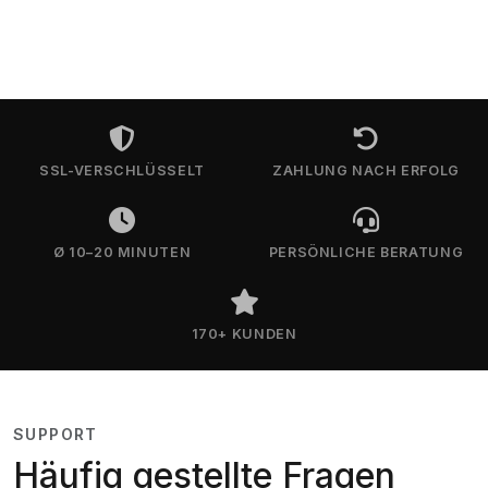
SSL-VERSCHLÜSSELT
ZAHLUNG NACH ERFOLG
Ø 10–20 MINUTEN
PERSÖNLICHE BERATUNG
170+ KUNDEN
SUPPORT
Häufig gestellte Fragen