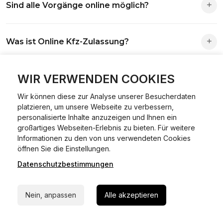
Sind alle Vorgänge online möglich?
Antrag wird automatisch an die richtige Stelle weitergeleitet.
Fast alle Vorgänge sind online machbar. Ausnahme:
Was ist Online Kfz-Zulassung?
Abmeldungen für Fahrzeuge mit Erstzulassung vor dem
01.01.2015.
Ein Internetverfahren, mit dem du Fahrzeuge anmelden,
WIR VERWENDEN COOKIES
Welche Vorteile gibt es?
ummelden oder abmelden kannst – inklusive Dateneingabe,
Dokumentprüfung und Bezahlung.
Wir können diese zur Analyse unserer Besucherdaten
Zeitersparnis, flexible Durchführung, kein Besuch der
platzieren, um unsere Webseite zu verbessern,
Welche Unterlagen werden benötigt?
Behörde notwendig.
personalisierte Inhalte anzuzeigen und Ihnen ein
großartiges Webseiten-Erlebnis zu bieten. Für weitere
Informationen zu den von uns verwendeten Cookies
Fahrzeugbrief, Fahrzeugschein, Ausweis oder Reisepass,
24/7 Hilfe Whatsapp
öffnen Sie die Einstellungen.
Wie sicher ist das Verfahren?
Versicherungsnachweis, falls erforderlich TÜV-Bericht.
Datenschutzbestimmungen
Jetzt starten
Die Prozesse laufen über gesicherte Verbindungen mit
Kann ich mein Fahrzeug online ummelden oder
Identitätsprüfung.
Nein, anpassen
Alle akzeptieren
abmelden?
In den meisten Fällen möglich.