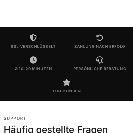
SSL-VERSCHLÜSSELT
ZAHLUNG NACH ERFOLG
Ø 10–20 MINUTEN
PERSÖNLICHE BERATUNG
170+ KUNDEN
SUPPORT
Häufig gestellte Fragen