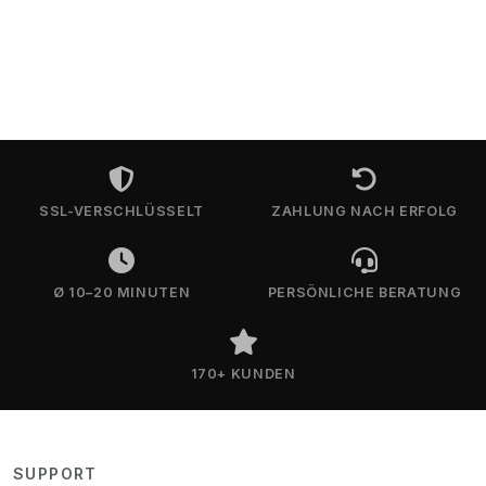
SSL-VERSCHLÜSSELT
ZAHLUNG NACH ERFOLG
Ø 10–20 MINUTEN
PERSÖNLICHE BERATUNG
170+ KUNDEN
SUPPORT