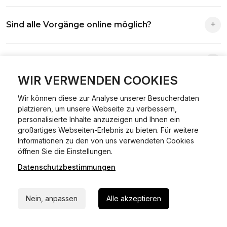
Die Zuständigkeit richtet sich nach deinem Wohnsitz. Der
Sind alle Vorgänge online möglich?
Antrag wird automatisch an die richtige Stelle weitergeleitet.
Fast alle Vorgänge sind online machbar. Ausnahme:
Was ist Online Kfz-Zulassung?
Abmeldungen für Fahrzeuge mit Erstzulassung vor dem
01.01.2015.
WIR VERWENDEN COOKIES
Ein Internetverfahren, mit dem du Fahrzeuge anmelden,
Wir können diese zur Analyse unserer Besucherdaten
Welche Vorteile gibt es?
ummelden oder abmelden kannst – inklusive Dateneingabe,
platzieren, um unsere Webseite zu verbessern,
Dokumentprüfung und Bezahlung.
personalisierte Inhalte anzuzeigen und Ihnen ein
Zeitersparnis, flexible Durchführung, kein Besuch der
großartiges Webseiten-Erlebnis zu bieten. Für weitere
Welche Unterlagen werden benötigt?
Behörde notwendig.
Informationen zu den von uns verwendeten Cookies
24/7 Hilfe Whatsapp
öffnen Sie die Einstellungen.
Fahrzeugbrief, Fahrzeugschein, Ausweis oder Reisepass,
Datenschutzbestimmungen
Jetzt starten
Wie sicher ist das Verfahren?
Versicherungsnachweis, falls erforderlich TÜV-Bericht.
Die Prozesse laufen über gesicherte Verbindungen mit
Nein, anpassen
Alle akzeptieren
Kann ich mein Fahrzeug online ummelden oder
Identitätsprüfung.
abmelden?