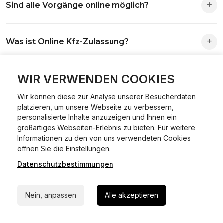
Sind alle Vorgänge online möglich?
Antrag wird automatisch an die richtige Stelle weitergeleitet.
Fast alle Vorgänge sind online machbar. Ausnahme:
Was ist Online Kfz-Zulassung?
Abmeldungen für Fahrzeuge mit Erstzulassung vor dem
01.01.2015.
Ein Internetverfahren, mit dem du Fahrzeuge anmelden,
WIR VERWENDEN COOKIES
Welche Vorteile gibt es?
ummelden oder abmelden kannst – inklusive Dateneingabe,
Dokumentprüfung und Bezahlung.
Wir können diese zur Analyse unserer Besucherdaten
Zeitersparnis, flexible Durchführung, kein Besuch der
platzieren, um unsere Webseite zu verbessern,
Welche Unterlagen werden benötigt?
Behörde notwendig.
personalisierte Inhalte anzuzeigen und Ihnen ein
großartiges Webseiten-Erlebnis zu bieten. Für weitere
Informationen zu den von uns verwendeten Cookies
Fahrzeugbrief, Fahrzeugschein, Ausweis oder Reisepass,
24/7 Hilfe Whatsapp
öffnen Sie die Einstellungen.
Wie sicher ist das Verfahren?
Versicherungsnachweis, falls erforderlich TÜV-Bericht.
Datenschutzbestimmungen
Jetzt starten
Die Prozesse laufen über gesicherte Verbindungen mit
Kann ich mein Fahrzeug online ummelden oder
Identitätsprüfung.
Nein, anpassen
Alle akzeptieren
abmelden?
In den meisten Fällen möglich.