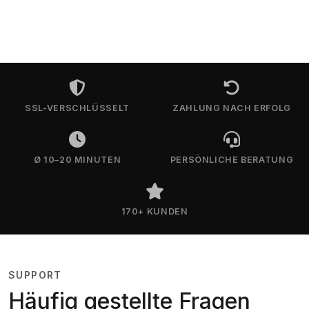
SSL-VERSCHLÜSSELT
ZAHLUNG NACH ERFOLG
Ø 10–20 MINUTEN
PERSÖNLICHE BERATUNG
170+ KUNDEN
SUPPORT
Häufig gestellte Fragen