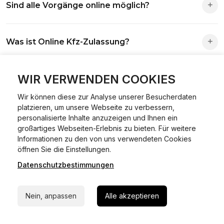
Sind alle Vorgänge online möglich?
Antrag wird automatisch an die richtige Stelle weitergeleitet.
Fast alle Vorgänge sind online machbar. Ausnahme:
Was ist Online Kfz-Zulassung?
Abmeldungen für Fahrzeuge mit Erstzulassung vor dem
01.01.2015.
Ein Internetverfahren, mit dem du Fahrzeuge anmelden,
WIR VERWENDEN COOKIES
Welche Vorteile gibt es?
ummelden oder abmelden kannst – inklusive Dateneingabe,
Dokumentprüfung und Bezahlung.
Wir können diese zur Analyse unserer Besucherdaten
Zeitersparnis, flexible Durchführung, kein Besuch der
platzieren, um unsere Webseite zu verbessern,
Welche Unterlagen werden benötigt?
Behörde notwendig.
personalisierte Inhalte anzuzeigen und Ihnen ein
großartiges Webseiten-Erlebnis zu bieten. Für weitere
Informationen zu den von uns verwendeten Cookies
Fahrzeugbrief, Fahrzeugschein, Ausweis oder Reisepass,
24/7 Hilfe Whatsapp
öffnen Sie die Einstellungen.
Wie sicher ist das Verfahren?
Versicherungsnachweis, falls erforderlich TÜV-Bericht.
Datenschutzbestimmungen
Jetzt starten
Die Prozesse laufen über gesicherte Verbindungen mit
Kann ich mein Fahrzeug online ummelden oder
Identitätsprüfung.
Nein, anpassen
Alle akzeptieren
abmelden?
In den meisten Fällen möglich.