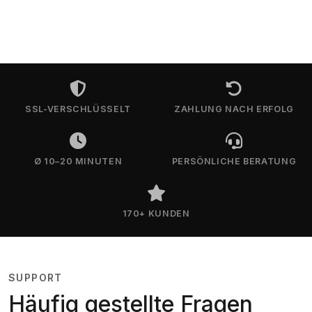
SSL-VERSCHLÜSSELT
ZAHLUNG NACH ERFOLG
Ø 10–20 MINUTEN
PERSÖNLICHE BERATUNG
170+ KUNDEN
SUPPORT
Häufig gestellte Fragen