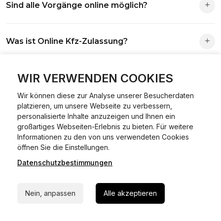
Sind alle Vorgänge online möglich?
Antrag wird automatisch an die richtige Stelle weitergeleitet.
Fast alle Vorgänge sind online machbar. Ausnahme:
Was ist Online Kfz-Zulassung?
Abmeldungen für Fahrzeuge mit Erstzulassung vor dem
01.01.2015.
Ein Internetverfahren, mit dem du Fahrzeuge anmelden,
WIR VERWENDEN COOKIES
Welche Vorteile gibt es?
ummelden oder abmelden kannst – inklusive Dateneingabe,
Dokumentprüfung und Bezahlung.
Wir können diese zur Analyse unserer Besucherdaten
Zeitersparnis, flexible Durchführung, kein Besuch der
platzieren, um unsere Webseite zu verbessern,
Welche Unterlagen werden benötigt?
Behörde notwendig.
personalisierte Inhalte anzuzeigen und Ihnen ein
großartiges Webseiten-Erlebnis zu bieten. Für weitere
Informationen zu den von uns verwendeten Cookies
Fahrzeugbrief, Fahrzeugschein, Ausweis oder Reisepass,
24/7 Hilfe Whatsapp
öffnen Sie die Einstellungen.
Wie sicher ist das Verfahren?
Versicherungsnachweis, falls erforderlich TÜV-Bericht.
Datenschutzbestimmungen
Jetzt starten
Die Prozesse laufen über gesicherte Verbindungen mit
Kann ich mein Fahrzeug online ummelden oder
Identitätsprüfung.
Nein, anpassen
Alle akzeptieren
abmelden?
In den meisten Fällen möglich.