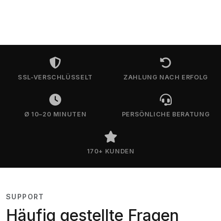
SSL-VERSCHLÜSSELT
ZAHLUNG NACH ERFOLG
Ø 10–20 MINUTEN
PERSÖNLICHE BERATUNG
170+ KUNDEN
SUPPORT
Häufig gestellte Fragen