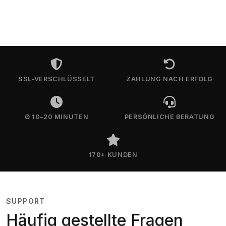
SSL-VERSCHLÜSSELT
ZAHLUNG NACH ERFOLG
Ø 10–20 MINUTEN
PERSÖNLICHE BERATUNG
170+ KUNDEN
SUPPORT
Häufig gestellte Fragen