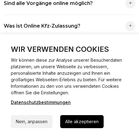
Sind alle Vorgänge online möglich?
Antrag wird automatisch an die richtige Stelle weitergeleitet.
Fast alle Vorgänge sind online machbar. Ausnahme:
Was ist Online Kfz-Zulassung?
Abmeldungen für Fahrzeuge mit Erstzulassung vor dem
01.01.2015.
Ein Internetverfahren, mit dem du Fahrzeuge anmelden,
WIR VERWENDEN COOKIES
Welche Vorteile gibt es?
ummelden oder abmelden kannst – inklusive Dateneingabe,
Dokumentprüfung und Bezahlung.
Wir können diese zur Analyse unserer Besucherdaten
Zeitersparnis, flexible Durchführung, kein Besuch der
platzieren, um unsere Webseite zu verbessern,
Welche Unterlagen werden benötigt?
Behörde notwendig.
personalisierte Inhalte anzuzeigen und Ihnen ein
großartiges Webseiten-Erlebnis zu bieten. Für weitere
Informationen zu den von uns verwendeten Cookies
Fahrzeugbrief, Fahrzeugschein, Ausweis oder Reisepass,
24/7 Hilfe Whatsapp
öffnen Sie die Einstellungen.
Wie sicher ist das Verfahren?
Versicherungsnachweis, falls erforderlich TÜV-Bericht.
Datenschutzbestimmungen
Jetzt starten
Die Prozesse laufen über gesicherte Verbindungen mit
Kann ich mein Fahrzeug online ummelden oder
Identitätsprüfung.
Nein, anpassen
Alle akzeptieren
abmelden?
In den meisten Fällen möglich.