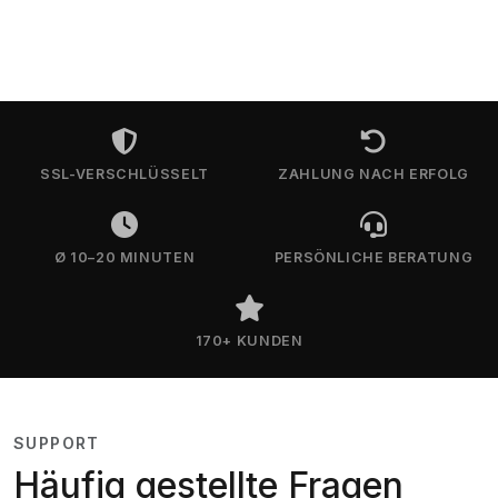
SSL-VERSCHLÜSSELT
ZAHLUNG NACH ERFOLG
Ø 10–20 MINUTEN
PERSÖNLICHE BERATUNG
170+ KUNDEN
SUPPORT
Häufig gestellte Fragen