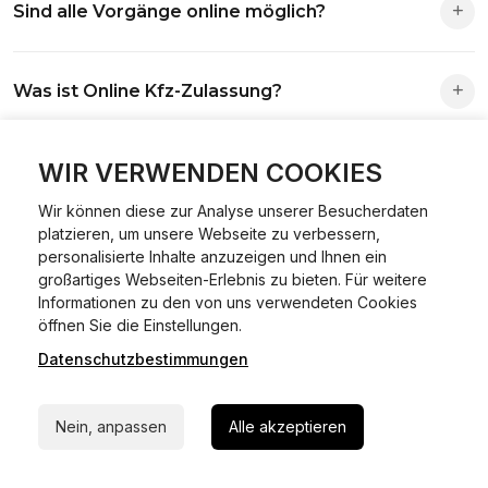
Sind alle Vorgänge online möglich?
Antrag wird automatisch an die richtige Stelle weitergeleitet.
Fast alle Vorgänge sind online machbar. Ausnahme:
Was ist Online Kfz-Zulassung?
Abmeldungen für Fahrzeuge mit Erstzulassung vor dem
01.01.2015.
Ein Internetverfahren, mit dem du Fahrzeuge anmelden,
WIR VERWENDEN COOKIES
Welche Vorteile gibt es?
ummelden oder abmelden kannst – inklusive Dateneingabe,
Dokumentprüfung und Bezahlung.
Wir können diese zur Analyse unserer Besucherdaten
Zeitersparnis, flexible Durchführung, kein Besuch der
platzieren, um unsere Webseite zu verbessern,
Welche Unterlagen werden benötigt?
Behörde notwendig.
personalisierte Inhalte anzuzeigen und Ihnen ein
großartiges Webseiten-Erlebnis zu bieten. Für weitere
Informationen zu den von uns verwendeten Cookies
Fahrzeugbrief, Fahrzeugschein, Ausweis oder Reisepass,
24/7 Hilfe Whatsapp
öffnen Sie die Einstellungen.
Wie sicher ist das Verfahren?
Versicherungsnachweis, falls erforderlich TÜV-Bericht.
Datenschutzbestimmungen
Jetzt starten
Die Prozesse laufen über gesicherte Verbindungen mit
Kann ich mein Fahrzeug online ummelden oder
Identitätsprüfung.
Nein, anpassen
Alle akzeptieren
abmelden?
In den meisten Fällen möglich.