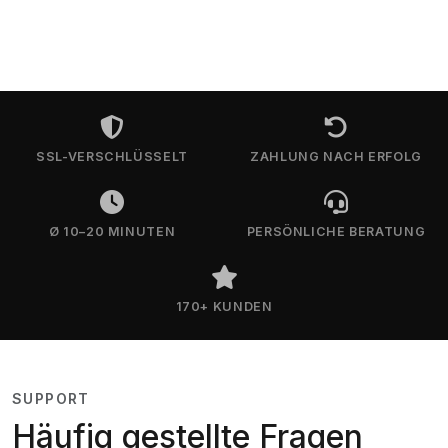
SSL-VERSCHLÜSSELT
ZAHLUNG NACH ERFOLG
Ø 10–20 MINUTEN
PERSÖNLICHE BERATUNG
170+ KUNDEN
SUPPORT
Häufig gestellte Fragen