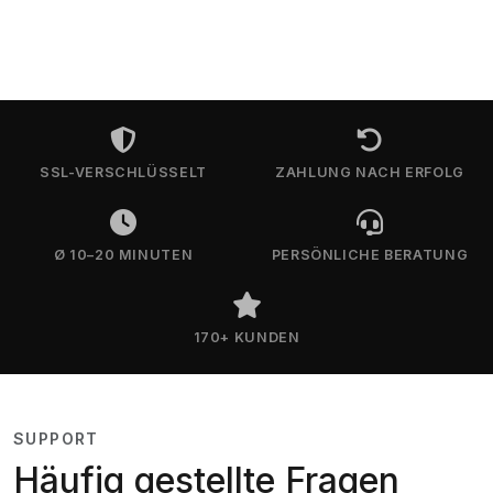
SSL-VERSCHLÜSSELT
ZAHLUNG NACH ERFOLG
Ø 10–20 MINUTEN
PERSÖNLICHE BERATUNG
170+ KUNDEN
SUPPORT
Häufig gestellte Fragen