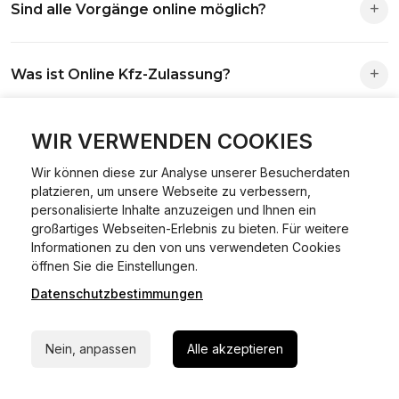
Sind alle Vorgänge online möglich?
Antrag wird automatisch an die richtige Stelle weitergeleitet.
Fast alle Vorgänge sind online machbar. Ausnahme:
Was ist Online Kfz-Zulassung?
Abmeldungen für Fahrzeuge mit Erstzulassung vor dem
01.01.2015.
Ein Internetverfahren, mit dem du Fahrzeuge anmelden,
WIR VERWENDEN COOKIES
Welche Vorteile gibt es?
ummelden oder abmelden kannst – inklusive Dateneingabe,
Dokumentprüfung und Bezahlung.
Wir können diese zur Analyse unserer Besucherdaten
Zeitersparnis, flexible Durchführung, kein Besuch der
platzieren, um unsere Webseite zu verbessern,
Welche Unterlagen werden benötigt?
Behörde notwendig.
personalisierte Inhalte anzuzeigen und Ihnen ein
großartiges Webseiten-Erlebnis zu bieten. Für weitere
Informationen zu den von uns verwendeten Cookies
Fahrzeugbrief, Fahrzeugschein, Ausweis oder Reisepass,
24/7 Hilfe Whatsapp
öffnen Sie die Einstellungen.
Wie sicher ist das Verfahren?
Versicherungsnachweis, falls erforderlich TÜV-Bericht.
Datenschutzbestimmungen
Jetzt starten
Die Prozesse laufen über gesicherte Verbindungen mit
Kann ich mein Fahrzeug online ummelden oder
Identitätsprüfung.
Nein, anpassen
Alle akzeptieren
abmelden?
In den meisten Fällen möglich.