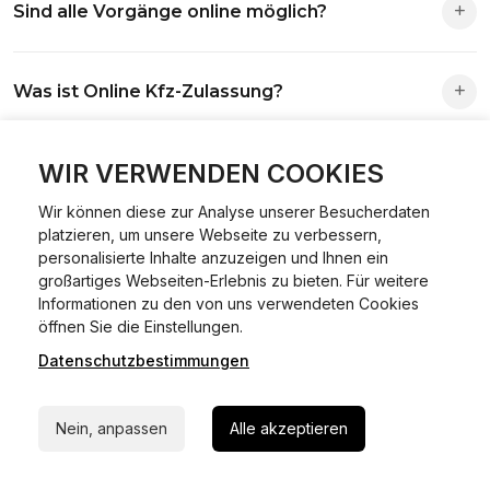
Sind alle Vorgänge online möglich?
Antrag wird automatisch an die richtige Stelle weitergeleitet.
Fast alle Vorgänge sind online machbar. Ausnahme:
Was ist Online Kfz-Zulassung?
Abmeldungen für Fahrzeuge mit Erstzulassung vor dem
01.01.2015.
Ein Internetverfahren, mit dem du Fahrzeuge anmelden,
WIR VERWENDEN COOKIES
Welche Vorteile gibt es?
ummelden oder abmelden kannst – inklusive Dateneingabe,
Dokumentprüfung und Bezahlung.
Wir können diese zur Analyse unserer Besucherdaten
Zeitersparnis, flexible Durchführung, kein Besuch der
platzieren, um unsere Webseite zu verbessern,
Welche Unterlagen werden benötigt?
Behörde notwendig.
personalisierte Inhalte anzuzeigen und Ihnen ein
großartiges Webseiten-Erlebnis zu bieten. Für weitere
Informationen zu den von uns verwendeten Cookies
Fahrzeugbrief, Fahrzeugschein, Ausweis oder Reisepass,
24/7 Hilfe Whatsapp
öffnen Sie die Einstellungen.
Wie sicher ist das Verfahren?
Versicherungsnachweis, falls erforderlich TÜV-Bericht.
Datenschutzbestimmungen
Jetzt starten
Die Prozesse laufen über gesicherte Verbindungen mit
Kann ich mein Fahrzeug online ummelden oder
Identitätsprüfung.
Nein, anpassen
Alle akzeptieren
abmelden?
In den meisten Fällen möglich.