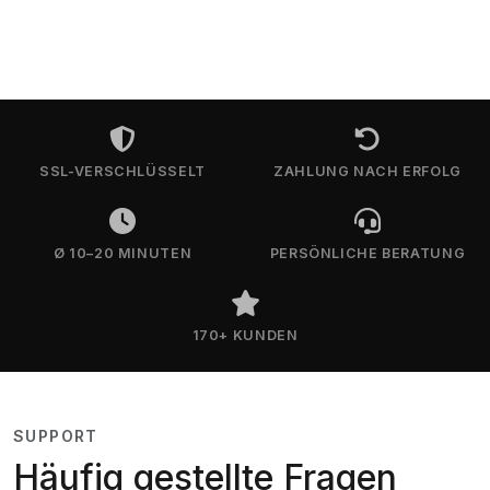
SSL-VERSCHLÜSSELT
ZAHLUNG NACH ERFOLG
Ø 10–20 MINUTEN
PERSÖNLICHE BERATUNG
170+ KUNDEN
SUPPORT
Häufig gestellte Fragen