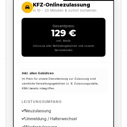
KFZ-Onlinezulassung
in 10 - 20 Minuten & sofort losfahren
Gesamtpreis:
129 €
inkl. MwSt.
Inklusive aller Behördengebühren und unserer
Servicekosten
Inkl. allen Gebühren
Im Preis für unsere Dienstleistung zur Zulassung sind
sämtliche Verwaltungsgebühren (z. B. Zulassungsstelle,
KBA) bereits inbegriffen.
LEISTUNGSUMFANG
Neuzulassung
Ummeldung / Halterwechsel
Wiederzulassung