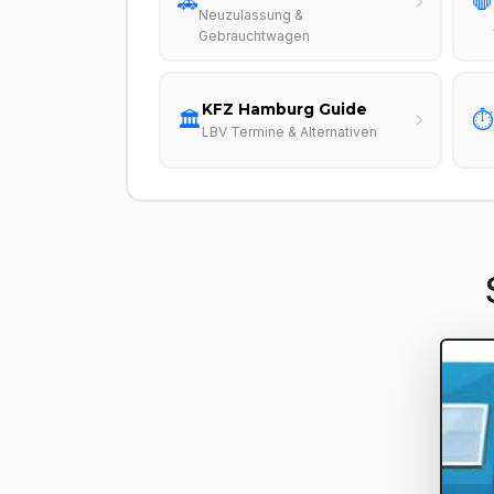
🚗
🛑
Neuzulassung &
Gebrauchtwagen
KFZ Hamburg Guide
🏛️
⏱️
LBV Termine & Alternativen