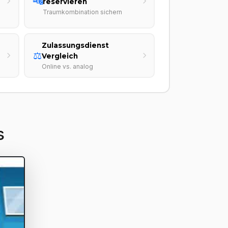
🔤
reservieren
Traumkombination sichern
Zulassungsdienst
⚖️
Vergleich
Online vs. analog
s