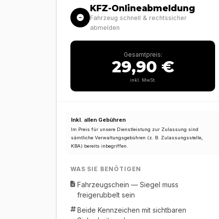
KFZ-Onlineabmeldung
Fahrzeug schnell & rechtssicher
abmelden
Gesamtpreis:
29,90 €
inkl. MwSt.
Inkl. allen Gebühren
Im Preis für unsere Dienstleistung zur Zulassung sind
sämtliche Verwaltungsgebühren (z. B. Zulassungsstelle,
KBA) bereits inbegriffen.
WAS SIE BENÖTIGEN
Fahrzeugschein — Siegel muss
freigerubbelt sein
Beide Kennzeichen mit sichtbaren