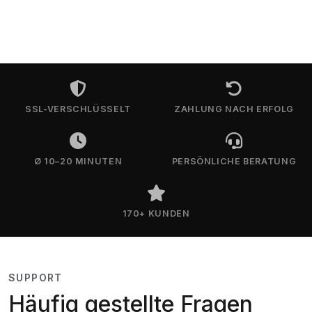
SSL-VERSCHLÜSSELT
ZAHLUNG NACH ERFOLG
Ø 10–20 MINUTEN
PERSÖNLICHE BERATUNG
170+ KUNDEN
SUPPORT
Häufig gestellte Fragen