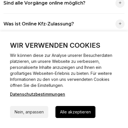
Sind alle Vorgänge online möglich?
Antrag wird automatisch an die richtige Stelle weitergeleitet.
Fast alle Vorgänge sind online machbar. Ausnahme:
Was ist Online Kfz-Zulassung?
Abmeldungen für Fahrzeuge mit Erstzulassung vor dem
01.01.2015.
Ein Internetverfahren, mit dem du Fahrzeuge anmelden,
WIR VERWENDEN COOKIES
Welche Vorteile gibt es?
ummelden oder abmelden kannst – inklusive Dateneingabe,
Dokumentprüfung und Bezahlung.
Wir können diese zur Analyse unserer Besucherdaten
Zeitersparnis, flexible Durchführung, kein Besuch der
platzieren, um unsere Webseite zu verbessern,
Welche Unterlagen werden benötigt?
Behörde notwendig.
personalisierte Inhalte anzuzeigen und Ihnen ein
großartiges Webseiten-Erlebnis zu bieten. Für weitere
Informationen zu den von uns verwendeten Cookies
Fahrzeugbrief, Fahrzeugschein, Ausweis oder Reisepass,
24/7 Hilfe Whatsapp
öffnen Sie die Einstellungen.
Wie sicher ist das Verfahren?
Versicherungsnachweis, falls erforderlich TÜV-Bericht.
Datenschutzbestimmungen
Jetzt starten
Die Prozesse laufen über gesicherte Verbindungen mit
Kann ich mein Fahrzeug online ummelden oder
Identitätsprüfung.
Nein, anpassen
Alle akzeptieren
abmelden?
In den meisten Fällen möglich.