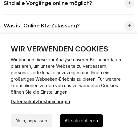
Sind alle Vorgänge online möglich?
Antrag wird automatisch an die richtige Stelle weitergeleitet.
Fast alle Vorgänge sind online machbar. Ausnahme:
Was ist Online Kfz-Zulassung?
Abmeldungen für Fahrzeuge mit Erstzulassung vor dem
01.01.2015.
Ein Internetverfahren, mit dem du Fahrzeuge anmelden,
WIR VERWENDEN COOKIES
Welche Vorteile gibt es?
ummelden oder abmelden kannst – inklusive Dateneingabe,
Dokumentprüfung und Bezahlung.
Wir können diese zur Analyse unserer Besucherdaten
Zeitersparnis, flexible Durchführung, kein Besuch der
platzieren, um unsere Webseite zu verbessern,
Welche Unterlagen werden benötigt?
Behörde notwendig.
personalisierte Inhalte anzuzeigen und Ihnen ein
großartiges Webseiten-Erlebnis zu bieten. Für weitere
Informationen zu den von uns verwendeten Cookies
Fahrzeugbrief, Fahrzeugschein, Ausweis oder Reisepass,
24/7 Hilfe Whatsapp
öffnen Sie die Einstellungen.
Wie sicher ist das Verfahren?
Versicherungsnachweis, falls erforderlich TÜV-Bericht.
Datenschutzbestimmungen
Jetzt starten
Die Prozesse laufen über gesicherte Verbindungen mit
Kann ich mein Fahrzeug online ummelden oder
Identitätsprüfung.
Nein, anpassen
Alle akzeptieren
abmelden?
In den meisten Fällen möglich.