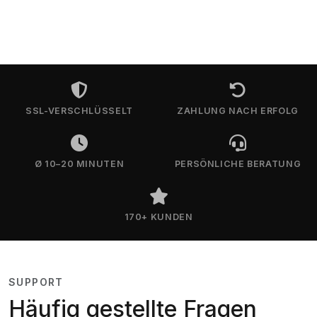
SSL-VERSCHLÜSSELT
ZAHLUNG NACH ERFOLG
Ø 10–20 MINUTEN
PERSÖNLICHE BERATUNG
170+ KUNDEN
SUPPORT
Häufig gestellte Fragen