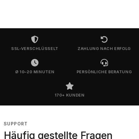
SSL-VERSCHLÜSSELT
ZAHLUNG NACH ERFOLG
Ø 10–20 MINUTEN
PERSÖNLICHE BERATUNG
170+ KUNDEN
SUPPORT
Häufig gestellte Fragen