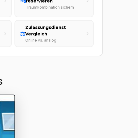
🔤
reservieren
Traumkombination sichern
Zulassungsdienst
⚖️
Vergleich
Online vs. analog
s