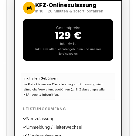
KFZ-Onlinezulassung
in 10 - 20 Minuten & sofort losfahren
Gesamtpreis:
129 €
inkl. MwSt.
Inklusive aller Behördengebühren und unserer
Servicekosten
Inkl. allen Gebühren
Im Preis für unsere Dienstleistung zur Zulassung sind
sämtliche Verwaltungsgebühren (z. B. Zulassungsstelle,
KBA) bereits inbegriffen.
LEISTUNGSUMFANG
Neuzulassung
Ummeldung / Halterwechsel
Wiederzulassung