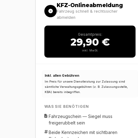
KFZ-Onlineabmeldung
Fahrzeug schnell & rechtssicher
abmelden
Gesamtpreis:
29,90 €
inkl. MwSt.
Inkl. allen Gebühren
Im Preis für unsere Dienstleistung zur Zulassung sind
sämtliche Verwaltungsgebühren (z. B. Zulassungsstelle,
KBA) bereits inbegriffen.
WAS SIE BENÖTIGEN
Fahrzeugschein — Siegel muss
freigerubbelt sein
Beide Kennzeichen mit sichtbaren