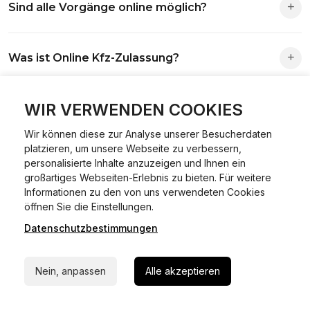
Sind alle Vorgänge online möglich?
Antrag wird automatisch an die richtige Stelle weitergeleitet.
Fast alle Vorgänge sind online machbar. Ausnahme:
Was ist Online Kfz-Zulassung?
Abmeldungen für Fahrzeuge mit Erstzulassung vor dem
01.01.2015.
Ein Internetverfahren, mit dem du Fahrzeuge anmelden,
WIR VERWENDEN COOKIES
Welche Vorteile gibt es?
ummelden oder abmelden kannst – inklusive Dateneingabe,
Dokumentprüfung und Bezahlung.
Wir können diese zur Analyse unserer Besucherdaten
Zeitersparnis, flexible Durchführung, kein Besuch der
platzieren, um unsere Webseite zu verbessern,
Welche Unterlagen werden benötigt?
Behörde notwendig.
personalisierte Inhalte anzuzeigen und Ihnen ein
großartiges Webseiten-Erlebnis zu bieten. Für weitere
Informationen zu den von uns verwendeten Cookies
Fahrzeugbrief, Fahrzeugschein, Ausweis oder Reisepass,
24/7 Hilfe Whatsapp
öffnen Sie die Einstellungen.
Wie sicher ist das Verfahren?
Versicherungsnachweis, falls erforderlich TÜV-Bericht.
Datenschutzbestimmungen
Jetzt starten
Die Prozesse laufen über gesicherte Verbindungen mit
Kann ich mein Fahrzeug online ummelden oder
Identitätsprüfung.
Nein, anpassen
Alle akzeptieren
abmelden?
In den meisten Fällen möglich.