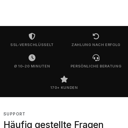
SSL-VERSCHLÜSSELT
ZAHLUNG NACH ERFOLG
Ø 10–20 MINUTEN
PERSÖNLICHE BERATUNG
170+ KUNDEN
SUPPORT
Häufig gestellte Fragen