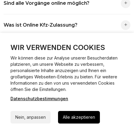
Sind alle Vorgänge online möglich?
Antrag wird automatisch an die richtige Stelle weitergeleitet.
Fast alle Vorgänge sind online machbar. Ausnahme:
Was ist Online Kfz-Zulassung?
Abmeldungen für Fahrzeuge mit Erstzulassung vor dem
01.01.2015.
Ein Internetverfahren, mit dem du Fahrzeuge anmelden,
WIR VERWENDEN COOKIES
Welche Vorteile gibt es?
ummelden oder abmelden kannst – inklusive Dateneingabe,
Dokumentprüfung und Bezahlung.
Wir können diese zur Analyse unserer Besucherdaten
Zeitersparnis, flexible Durchführung, kein Besuch der
platzieren, um unsere Webseite zu verbessern,
Welche Unterlagen werden benötigt?
Behörde notwendig.
personalisierte Inhalte anzuzeigen und Ihnen ein
großartiges Webseiten-Erlebnis zu bieten. Für weitere
Informationen zu den von uns verwendeten Cookies
Fahrzeugbrief, Fahrzeugschein, Ausweis oder Reisepass,
24/7 Hilfe Whatsapp
öffnen Sie die Einstellungen.
Wie sicher ist das Verfahren?
Versicherungsnachweis, falls erforderlich TÜV-Bericht.
Datenschutzbestimmungen
Jetzt starten
Die Prozesse laufen über gesicherte Verbindungen mit
Kann ich mein Fahrzeug online ummelden oder
Identitätsprüfung.
Nein, anpassen
Alle akzeptieren
abmelden?
In den meisten Fällen möglich.