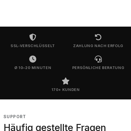
SSL-VERSCHLÜSSELT
ZAHLUNG NACH ERFOLG
Ø 10–20 MINUTEN
PERSÖNLICHE BERATUNG
170+ KUNDEN
SUPPORT
Häufig gestellte Fragen