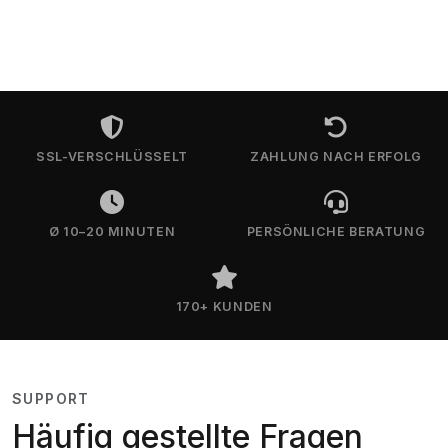
SSL-VERSCHLÜSSELT
ZAHLUNG NACH ERFOLG
Ø 10–20 MINUTEN
PERSÖNLICHE BERATUNG
170+ KUNDEN
SUPPORT
Häufig gestellte Fragen