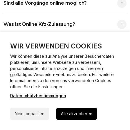
Sind alle Vorgänge online möglich?
Antrag wird automatisch an die richtige Stelle weitergeleitet.
Fast alle Vorgänge sind online machbar. Ausnahme:
Was ist Online Kfz-Zulassung?
Abmeldungen für Fahrzeuge mit Erstzulassung vor dem
01.01.2015.
Ein Internetverfahren, mit dem du Fahrzeuge anmelden,
WIR VERWENDEN COOKIES
Welche Vorteile gibt es?
ummelden oder abmelden kannst – inklusive Dateneingabe,
Dokumentprüfung und Bezahlung.
Wir können diese zur Analyse unserer Besucherdaten
Zeitersparnis, flexible Durchführung, kein Besuch der
platzieren, um unsere Webseite zu verbessern,
Welche Unterlagen werden benötigt?
Behörde notwendig.
personalisierte Inhalte anzuzeigen und Ihnen ein
großartiges Webseiten-Erlebnis zu bieten. Für weitere
Informationen zu den von uns verwendeten Cookies
Fahrzeugbrief, Fahrzeugschein, Ausweis oder Reisepass,
24/7 Hilfe Whatsapp
öffnen Sie die Einstellungen.
Wie sicher ist das Verfahren?
Versicherungsnachweis, falls erforderlich TÜV-Bericht.
Datenschutzbestimmungen
Jetzt starten
Die Prozesse laufen über gesicherte Verbindungen mit
Kann ich mein Fahrzeug online ummelden oder
Identitätsprüfung.
Nein, anpassen
Alle akzeptieren
abmelden?
In den meisten Fällen möglich.