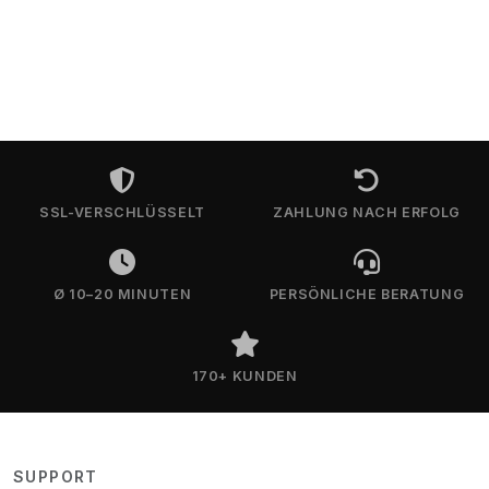
SSL-VERSCHLÜSSELT
ZAHLUNG NACH ERFOLG
Ø 10–20 MINUTEN
PERSÖNLICHE BERATUNG
170+ KUNDEN
SUPPORT