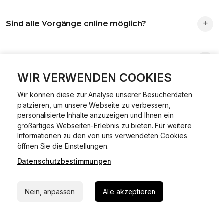
Die Zuständigkeit richtet sich nach deinem Wohnsitz. Der
Sind alle Vorgänge online möglich?
Antrag wird automatisch an die richtige Stelle weitergeleitet.
Fast alle Vorgänge sind online machbar. Ausnahme:
Was ist Online Kfz-Zulassung?
Abmeldungen für Fahrzeuge mit Erstzulassung vor dem
01.01.2015.
WIR VERWENDEN COOKIES
Ein Internetverfahren, mit dem du Fahrzeuge anmelden,
Wir können diese zur Analyse unserer Besucherdaten
Welche Vorteile gibt es?
ummelden oder abmelden kannst – inklusive Dateneingabe,
platzieren, um unsere Webseite zu verbessern,
Dokumentprüfung und Bezahlung.
personalisierte Inhalte anzuzeigen und Ihnen ein
Zeitersparnis, flexible Durchführung, kein Besuch der
großartiges Webseiten-Erlebnis zu bieten. Für weitere
Welche Unterlagen werden benötigt?
Behörde notwendig.
Informationen zu den von uns verwendeten Cookies
24/7 Hilfe Whatsapp
öffnen Sie die Einstellungen.
Fahrzeugbrief, Fahrzeugschein, Ausweis oder Reisepass,
Datenschutzbestimmungen
Jetzt starten
Wie sicher ist das Verfahren?
Versicherungsnachweis, falls erforderlich TÜV-Bericht.
Die Prozesse laufen über gesicherte Verbindungen mit
Nein, anpassen
Alle akzeptieren
Kann ich mein Fahrzeug online ummelden oder
Identitätsprüfung.
abmelden?