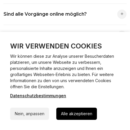
Die Zuständigkeit richtet sich nach deinem Wohnsitz. Der
Sind alle Vorgänge online möglich?
Antrag wird automatisch an die richtige Stelle weitergeleitet.
Fast alle Vorgänge sind online machbar. Ausnahme:
Was ist Online Kfz-Zulassung?
Abmeldungen für Fahrzeuge mit Erstzulassung vor dem
01.01.2015.
WIR VERWENDEN COOKIES
Ein Internetverfahren, mit dem du Fahrzeuge anmelden,
Wir können diese zur Analyse unserer Besucherdaten
Welche Vorteile gibt es?
ummelden oder abmelden kannst – inklusive Dateneingabe,
platzieren, um unsere Webseite zu verbessern,
Dokumentprüfung und Bezahlung.
personalisierte Inhalte anzuzeigen und Ihnen ein
Zeitersparnis, flexible Durchführung, kein Besuch der
großartiges Webseiten-Erlebnis zu bieten. Für weitere
Welche Unterlagen werden benötigt?
Behörde notwendig.
Informationen zu den von uns verwendeten Cookies
24/7 Hilfe Whatsapp
öffnen Sie die Einstellungen.
Fahrzeugbrief, Fahrzeugschein, Ausweis oder Reisepass,
Datenschutzbestimmungen
Jetzt starten
Wie sicher ist das Verfahren?
Versicherungsnachweis, falls erforderlich TÜV-Bericht.
Die Prozesse laufen über gesicherte Verbindungen mit
Nein, anpassen
Alle akzeptieren
Kann ich mein Fahrzeug online ummelden oder
Identitätsprüfung.
abmelden?