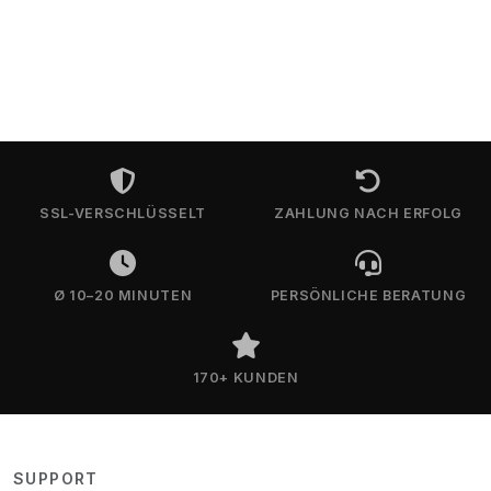
SSL-VERSCHLÜSSELT
ZAHLUNG NACH ERFOLG
Ø 10–20 MINUTEN
PERSÖNLICHE BERATUNG
170+ KUNDEN
SUPPORT